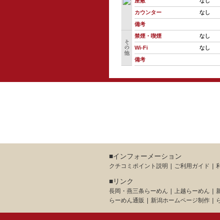
座敷
なし
カウンター
なし
備考
禁煙・喫煙
なし
Wi-Fi
なし
備考
■インフォーメーション
クチコミポイント説明
ご利用ガイド
■リンク
長岡・燕三条らーめん
上越らーめん
らーめん通販
新潟ホームページ制作