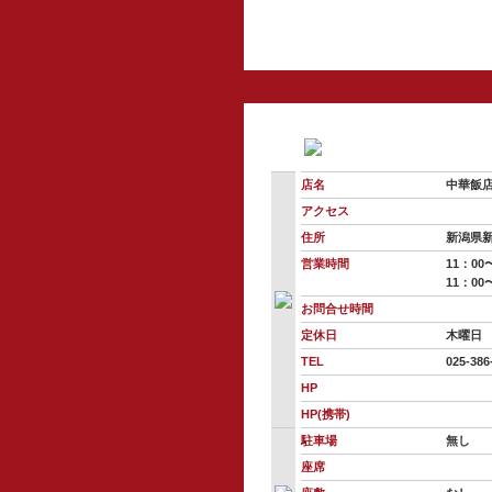
店名
中華飯
アクセス
住所
新潟県新
営業時間
11：00
11：00〜
お問合せ時間
定休日
木曜日
TEL
025-386
HP
HP(携帯)
駐車場
無し
座席