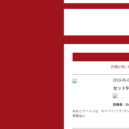
評価が高い
2019-05-0
セット
投稿者：
D
めおとラーメンは、キャベツ･ニラ･ヤ
華醤油ス