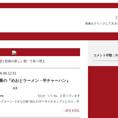
画像をクリックして大き
コメント件数：0
順
投稿の新しい順
で並べ替え
6 06:12:51
5番の『めおとラーメン・半チャーハン』
4.5
ora
0人が「いいね」と言っています
ングコーン･うずらの卵･刻んだザーサイがタップリと入り、中
...続きを読む