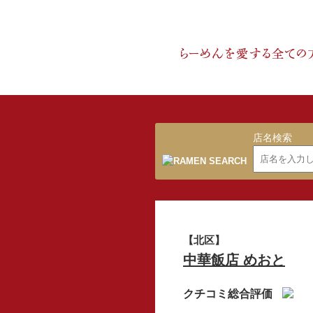
店名検索
【北区】
中華飯店 めおと
クチコミ総合評価