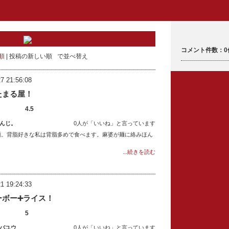
コメント件数：0
順
投稿の新しい順
で並べ替え
7 21:56:08
たまる屋！
4.5
んじ。
0人が「いいね」と言っています
麺。背脂好きな私は背脂多めで食べます。麻婆が麺に絡みほん
...続きを読む
1 19:24:33
ーボー➕ライス！
5
バユウ
0人が「いいね」と言っています