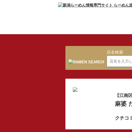
店名検索
【江南
麻婆 
クチコ