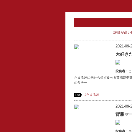
評価が高い
2021-09-2
大好き
投稿者：
こ
たまる屋に来たら必ず食べる背脂麻婆
のりチー
#たまる屋
2021-09-2
背脂マ
投稿者：
チ