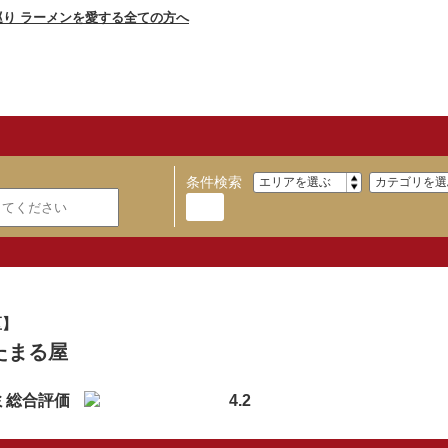
条件検索
区】
たまる屋
ミ総合評価
4.2