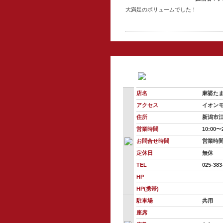
大満足のボリュームでした！
店名
麻婆た
アクセス
イオン
住所
新潟市江
営業時間
10:00〜
お問合せ時間
営業時
定休日
無休
TEL
025-383
HP
HP(携帯)
駐車場
共用
座席