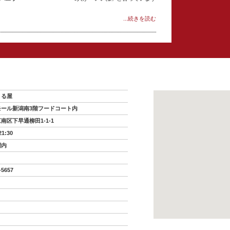
...続きを読む
まる屋
モール新潟南3階フードコート内
南区下早通柳田1-1-1
21:30
間内
-5657