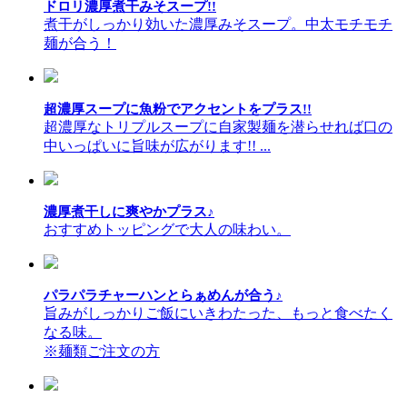
ドロリ濃厚煮干みそスープ!!
煮干がしっかり効いた濃厚みそスープ。中太モチモチ
麺が合う！
超濃厚スープに魚粉でアクセントをプラス!!
超濃厚なトリプルスープに自家製麺を潜らせれば口の
中いっぱいに旨味が広がります!! ...
濃厚煮干しに爽やかプラス♪
おすすめトッピングで大人の味わい。
パラパラチャーハンとらぁめんが合う♪
旨みがしっかりご飯にいきわたった、もっと食べたく
なる味。
※麺類ご注文の方