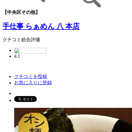
【中央区その他】
手仕事 らぁめん 八 本店
クチコミ総合評価
4.1
クチコミを投稿
お気に入りに登録