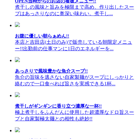
OPEN当時からのお店の看板メニュー!!
煮干しの風味と旨みを極限まで高め、作り出したスー
プはあっさりなのに奥深い味わい。煮干し...
お腹に優しい朝らぁめん!!
本店と吉田店(土日のみ)で販売している朝限定メニュ
ー!!出勤前の仕事マンに1日のエネルギーを...
あっさりで風味豊かな魚介スープ!!
魚介の旨味を逃さない自家製麺がスープにしっかりと
絡むので一口食べれば旨さを実感できる1杯...
煮干しがギンギンに香り立つ濃厚な一杯!!
極上煮干しをふんだんに使用した超濃厚なドロ旨スー
プと自家製極太麺との相性も絶妙!!