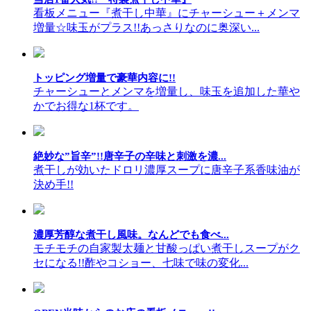
看板メニュー『煮干し中華』にチャーシュー＋メンマ
増量☆味玉がプラス!!あっさりなのに奥深い...
トッピング増量で豪華内容に!!
チャーシューとメンマを増量し、味玉を追加した華や
かでお得な1杯です。
絶妙な”旨辛”!!唐辛子の辛味と刺激を濃...
煮干しが効いたドロリ濃厚スープに唐辛子系香味油が
決め手!!
濃厚芳醇な煮干し風味。なんどでも食べ...
モチモチの自家製太麺と甘酸っぱい煮干しスープがク
セになる!!酢やコショー、七味で味の変化...