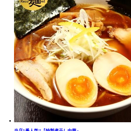
当店1番人気!!『特製煮干し中華』