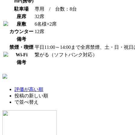
HP(携帯)
駐車場
専用 / 台数：8台
座席
32席
座敷
6名様×2席
カウンター
12席
備考
禁煙・喫煙
平日11:00～14:00まで全席禁煙、土・日・祝
Wi-Fi
繋がる（ソフトバンク対応）
備考
評価が高い順
投稿の新しい順
で並べ替え