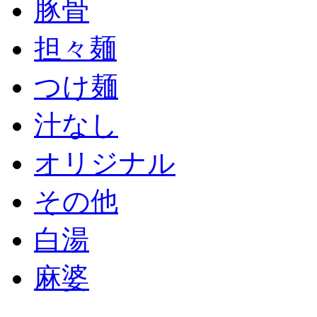
豚骨
担々麺
つけ麺
汁なし
オリジナル
その他
白湯
麻婆