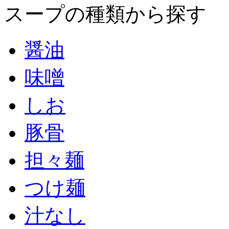
スープの種類から探す
醤油
味噌
しお
豚骨
担々麺
つけ麺
汁なし