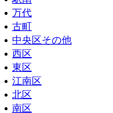
万代
古町
中央区その他
西区
東区
江南区
北区
南区