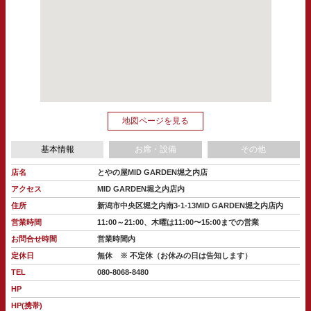
地図ページを見る
基本情報
お席・設備
その他
店名
とやの屋MID GARDEN堀之内店
アクセス
MID GARDEN堀之内店内
住所
新潟市中央区堀之内南3-1-13MID GARDEN堀之内店内
営業時間
11:00～21:00、木曜は11:00〜15:00までの営業
お問合せ時間
営業時間内
定休日
無休 ※ 不定休（お休みの日は告知します）
TEL
080-8068-8480
HP
HP(携帯)