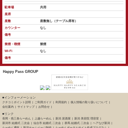
駐車場
共用
座席
座敷
座敷無し（テーブル席有）
カウンター
なし
備考
禁煙・喫煙
禁煙
Wi-Fi
なし
備考
Happy Pass GROUP
■インフォーメーション
クチコミポイント説明
ご利用ガイド
利用規約
個人情報の取り扱いについて
会社案内
サイトマップ
お問合せ
■リンク
長岡・燕三条らーめん
上越らーめん
新潟 居酒屋
新潟 美容院 理容室
新潟市 結婚式 二次会
仙台市 結婚式 二次会
群馬 結婚式 二次会
ヘアなび新潟
らーめん通販
新潟ホームページ制作
らーめんポータルサイト作成プログラム