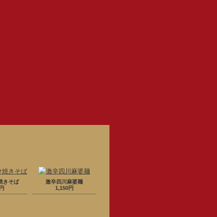
焼きそば
激辛四川麻婆麺
0円
1,150円