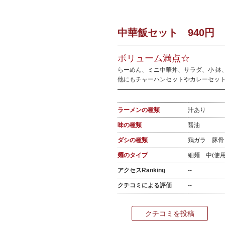
中華飯セット 940円
ボリューム満点☆
らーめん、ミニ中華丼、サラダ、小 鉢
他にもチャーハンセットやカレーセット
ラーメンの種類
汁あり
味の種類
醤油
ダシの種類
鶏ガラ 豚
麺のタイプ
細麺 中(使
アクセスRanking
--
クチコミによる評価
--
クチコミを投稿