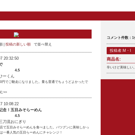
コメント件数：1
順
投稿の新しい順
で並べ替え
投稿者:M・I
7 20:32:50
商品名:
で
辛いけど美味しい
4.5
ひーくん
、600円でご馳走になりました。量も普通でちょうどよかったで
読む>>
7 10:08:22
記念！五目みそらーめん
4.5
三刀流おにぎり
店で五目みそらーめんを食べました。バツグンに美味しかっ
は一番人気の五目らーめんにチャレンジ！