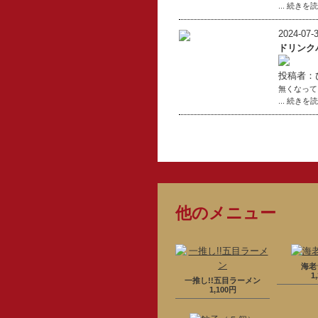
... 続きを
2024-07-3
ドリンク
投稿者：
無くなって
... 続きを
他のメニュー
海老
1
一推し!!五目ラーメン
1,100円