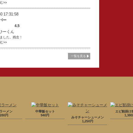
読む>>
0 17:31:58
バー
4.5
ひーくん
ました。残念！
読む>>
一覧を見る
ラーメン
中華飯セット
エビ餡掛け
,280円
940円
1,38
みそチャーシューメン
1,250円