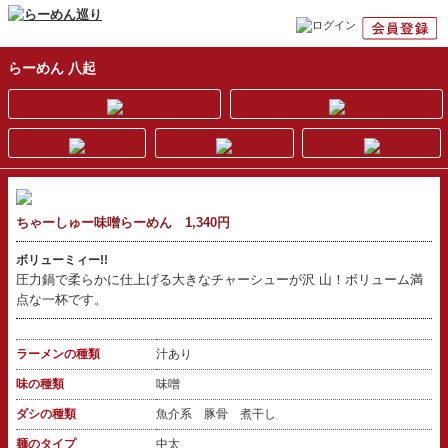
らーめん 八起
ちゃーしゅー味噌らーめん 1,340円
ボリューミィー!!
圧力鍋で柔らかに仕上げる大きなチャーシューが沢 山！ボリューム満
点な一杯です。
ラーメンの種類
汁あり
味の種類
味噌
ダシの種類
魚介系 豚骨 煮干し
麺のタイプ
中太