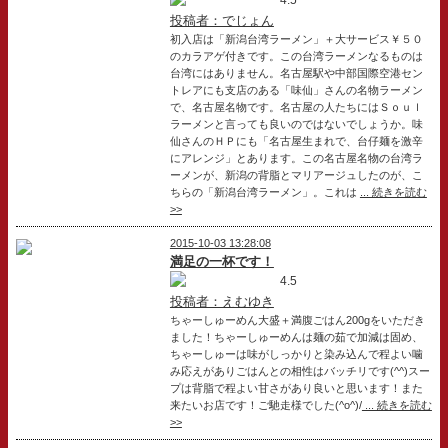
投稿者：でじょん
初入店は「新潟台湾ラーメン」＋大サービス￥５０
のカラアゲ付きです。この台湾ラーメンなるものは
台湾にはありません。名古屋駅や中部国際空港セン
トレアにも支店のある「味仙」さんの名物ラーメン
で、名古屋名物です。名古屋の人たちにはＳｏｕｌ
ラーメンと言っても良いのではないでしょうか。味
仙さんのＨＰにも「名古屋生まれで、台仔麺を激辛
にアレンジ」とあります。この名古屋名物の台湾ラ
ーメンが、新潟の背脂とマリアージュしたのが、こ
ちらの「新潟台湾ラーメン」。これは
... 続きを読む
>>
2015-10-03 13:28:08
満足の一杯です！
4.5
投稿者：えむゆき
ちゃーしゅーめん大盛＋満腹ごはん200gをいただき
ました！ちゃーしゅーめんは麺の茹で加減は固め、
ちゃーしゅーは味がしっかりと染み込んで程よい噛
み応えがありごはんとの相性はバッチリです(^^)スー
プは背脂で程よい甘さがあり良いと思います！また
来たいお店です！ご馳走様でした(^o^)/
... 続きを読む
>>