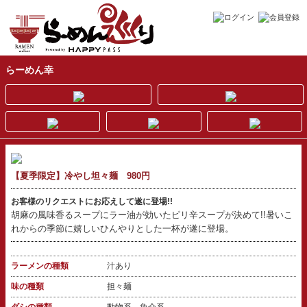
らーめん幸
【夏季限定】冷やし坦々麺 980円
お客様のリクエストにお応えして遂に登場!!
胡麻の風味香るスープにラー油が効いたピリ辛スープが決めて!!暑いこ
れからの季節に嬉しいひんやりとした一杯が遂に登場。
ラーメンの種類
汁あり
味の種類
担々麺
ダシの種類
動物系 魚介系