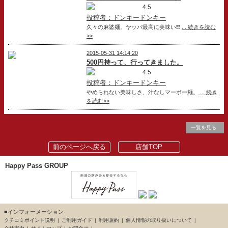
4.5
投稿者：ドンキードンキー
久々の麻婆麺。ヤッパ最高に美味い❗❗
... 続きを読む
>>
2015-05-31 14:14:20
500円持って、行ってきました。
4.5
投稿者：ドンキードンキー
やめられない美味しさ、汁なしマーボー麺。
... 続き
を読む>>
一覧を見る
前のページへ戻る
店舗TOP
Happy Pass GROUP
■インフォーメーション
クチコミポイント説明
ご利用ガイド
利用規約
個人情報の取り扱いについて