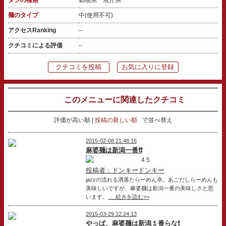
麺のタイプ
中(使用不可)
アクセスRanking
--
クチコミによる評価
--
クチコミを投稿
お気に入りに登録
このメニューに関連したクチコミ
評価が高い順
投稿の新しい順
で並べ替え
2015-02-08 21:48:16
麻婆麺は新潟一番❗❗
4.5
投稿者：ドンキードンキー
jazzの流れる洒落たらーめん幸。あごだしらーめんも
美味しいですが、麻婆麺は新潟一番の美味しさと思
います。
... 続きを読む>>
2015-03-29 12:24:13
やっぱ、麻婆麺は新潟１番らな❗