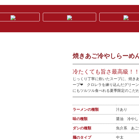
焼きあご冷やしらーめん 
冷たくても旨さ最高級！
じっくり丁寧に炊いたスープに、焼きあ
ープ❤ クロレラを練り込んだグリーン
にもツルツル食べれる夏季限定のこだ
ラーメンの種類
汁あり
味の種類
醤油 冷や
ダシの種類
魚介系 あ
麺のタイプ
中太