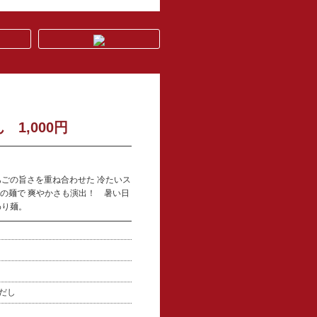
1,000円
！
ごの旨さを重ね合わせた 冷たいス
の麺で 爽やかさも演出！ 暑い日
わり麺。
し
ごだし