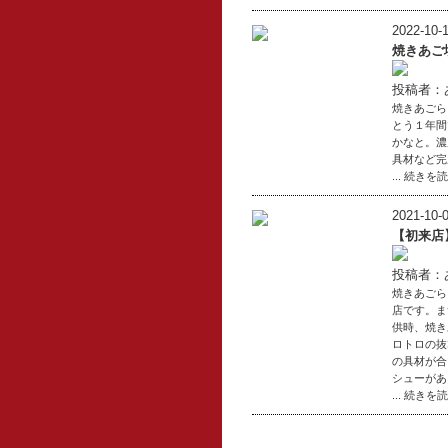
2022-10-1
焼きあご
投稿者：
焼きあごら
とう１年間
かなと。濃
具材など完
... 続きを
2021-10-0
【初来店
投稿者：
焼きあごら
店です。ま
供時、焼き
ロトロの抜
の具材が合
シューがあ
... 続きを