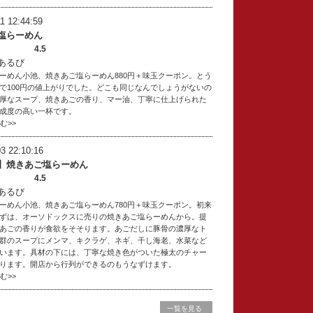
1 12:44:59
塩らーめん
4.5
あるび
ーめん小池、焼きあご塩らーめん880円＋味玉クーポン。とう
で100円の値上がりでした。どこも同じなんでしょうがないの
厚なスープ、焼きあごの香り、マー油、丁寧に仕上げられた
成度の高い一杯です。
読む>>
3 22:10:16
】焼きあご塩らーめん
4.5
あるび
ーめん小池、焼きあご塩らーめん780円＋味玉クーポン。初来
ずは、オーソドックスに売りの焼きあご塩らーめんから。提
あごの香りが食欲をそそります。あごだしに豚骨の濃厚なト
群のスープにメンマ、キクラゲ、ネギ、干し海老、水菜など
います。具材の下には、丁寧な焼き色がついた極太のチャー
ります。開店から行列ができるのもうなずけます。
読む>>
一覧を見る