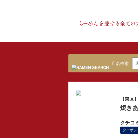
店名検索
【東区
焼きあ
クチコ
クーポン