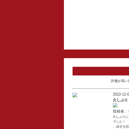
評価が高い
2022-12-0
久しぶり
投稿者：
久しぶりに
でした！
... 続きを