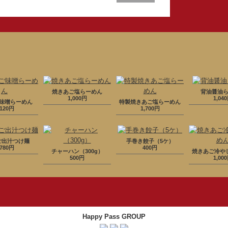
焼きあご塩らーめん
背油醤油
1,000円
1,04
味噌らーめん
特製焼きあご塩らーめん
,120円
1,700円
ご出汁つけ麺
手巻き餃子（5ケ）
,780円
400円
チャーハン（300g）
焼きあご冷や
500円
1,00
Happy Pass GROUP