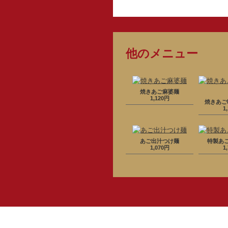
他のメニュー
焼きあご麻婆麺
1,120円
焼きあご
1
あご出汁つけ麺
特製あ
1,070円
1