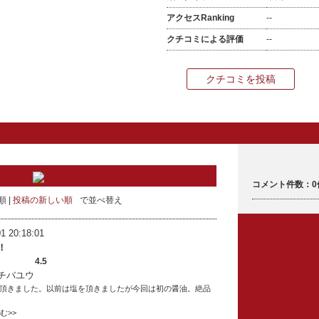
アクセスRanking
--
クチコミによる評価
--
クチコミを投稿
コメント件数：0
順
投稿の新しい順
で並べ替え
1 20:18:01
！
4.5
チバユウ
頂きました。以前は塩を頂きましたが今回は初の醤油。絶品
読む>>