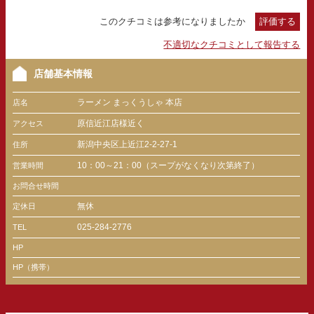
このクチコミは参考になりましたか
評価する
不適切なクチコミとして報告する
店舗基本情報
ラーメン まっくうしゃ 本店
店名
原信近江店様近く
アクセス
新潟中央区上近江2-2-27-1
住所
10：00～21：00（スープがなくなり次第終了）
営業時間
お問合せ時間
無休
定休日
025-284-2776
TEL
HP
HP（携帯）