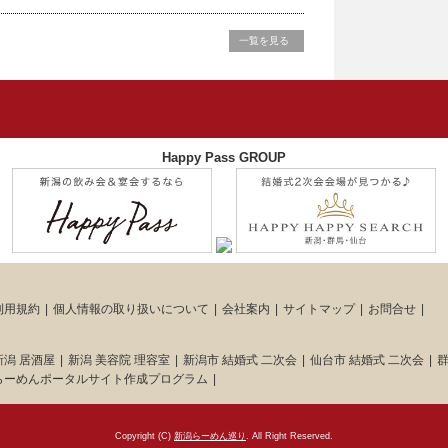
一覧を見る
Happy Pass GROUP
利用規約
個人情報の取り扱いについて
会社案内
サイトマップ
お問合せ
新潟 居酒屋
新潟 美容院 理容室
新潟市 結婚式 二次会
仙台市 結婚式 二次会
群
らーめんポータルサイト作成プログラム
Copyright (C)
新潟らーめん巡り
. All Right Reserved.