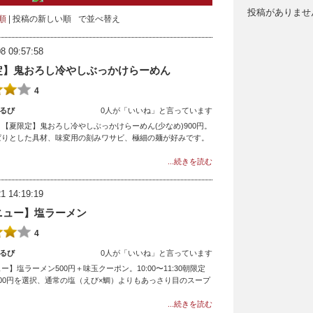
投稿がありませ
順
投稿の新しい順
で並べ替え
8 09:57:58
定】鬼おろし冷やしぶっかけらーめん
4
るび
0人が「いいね」と言っています
【夏限定】鬼おろし冷やしぶっかけらーめん(少なめ)900円。
ぱりとした具材、味変用の刻みワサビ、極細の麺が好みです。
...続きを読む
1 14:19:19
ニュー】塩ラーメン
4
るび
0人が「いいね」と言っています
塩ラーメン500円＋味玉クーポン。10:00〜11:30朝限定
00円を選択、通常の塩（えび×鯛）よりもあっさり目のスープ
...続きを読む