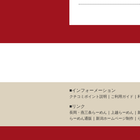
■インフォーメーション
クチコミポイント説明
ご利用ガイド
■リンク
長岡・燕三条らーめん
上越らーめん
らーめん通販
新潟ホームページ制作