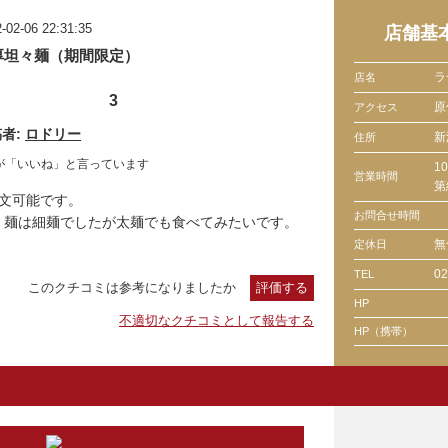
-02-06 22:31:35
店舗基
厚坦々麺（期間限定）
ラ
店名
3
原
アクセス
者:
ロドリー
新
住所
が「いいね」と言っています
1
営業時間
第
で注文可能です。
お問合せ時間
。麺は細麺でしたが太麺でも食べてみたいです。
無
定休日
02
TEL
このクチコミは参考になりましたか
評価する
HP
不適切なクチコミとして報告する
HP（携帯）