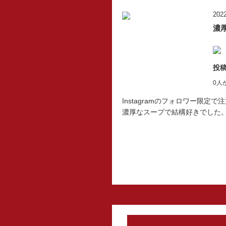
2022
濃
投稿
0人
Instagramのフォロワー限定
濃厚なスープで結構好きでした