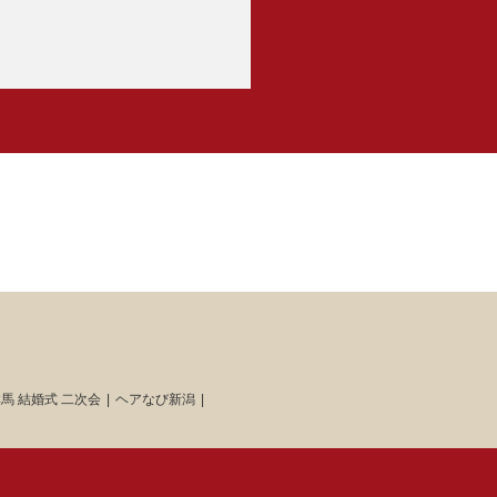
馬 結婚式 二次会
ヘアなび新潟