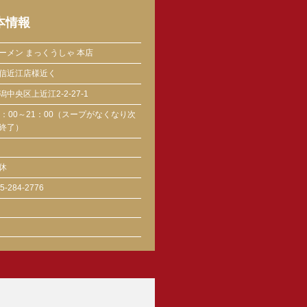
本情報
ーメン まっくうしゃ 本店
信近江店様近く
潟中央区上近江2-2-27-1
0：00～21：00（スープがなくなり次
終了）
休
5-284-2776