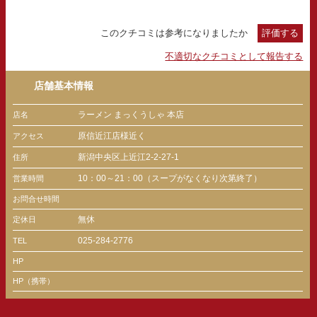
このクチコミは参考になりましたか
評価する
不適切なクチコミとして報告する
店舗基本情報
ラーメン まっくうしゃ 本店
店名
原信近江店様近く
アクセス
新潟中央区上近江2-2-27-1
住所
10：00～21：00（スープがなくなり次第終了）
営業時間
お問合せ時間
無休
定休日
025-284-2776
TEL
HP
HP（携帯）