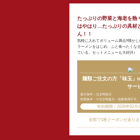
たっぷりの野菜と海老を熱々
はやはり…たっぷりの具材
ん！！
気軽に入れてボリューム満点!!懐か
ラーメンをはじめ、ふと食べたくな
ている。セットメニューも大好評♪
麺類ご注文の方「味玉」o
サー
提示条件：注文時提示
利用条件：※注文時提示、他券併用不可、
有効期限 / 2026年02月0
全部で1枚クーポンがありま