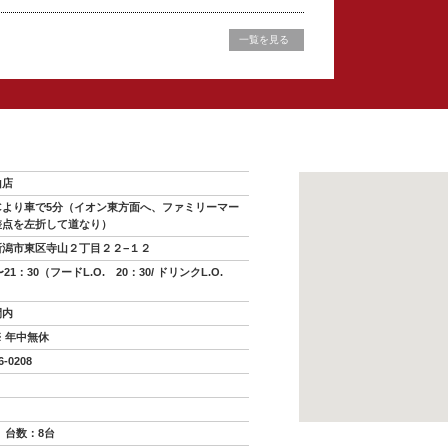
一覧を見る
山店
Cより車で5分（イオン東方面へ、ファミリーマー
差点を左折して道なり）
新潟市東区寺山２丁目２２−１２
〜21：30（フードL.O. 20：30/ ドリンクL.O.
間内
 年中無休
6-0208
 台数：8台