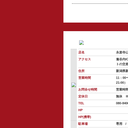
店名
永楽寺
アクセス
逢谷内I
トの交
住所
新潟県
営業時間
11：00
21:00）
お問合せ時間
営業時
定休日
無休 ※
TEL
080-840
HP
HP(携帯)
駐車場
専用 /