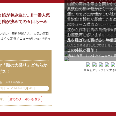
山椒の痺れる辛さと爽やか
ボリューム満点！こちらもおすす
具沢山の熱々餡かけらーめん
なエビと具材の旨味が凝...
ふわっトロのマーボー餡がたっぷ
優しくてどこか懐かしい味わい
爽やかな辛さが口いっぱ...
海老、帆立、うずらの卵…具がたっ
餡が包み込む…!!一番人気
具沢山！旨味が凝縮した餡に海
相性も抜群です。 ...
鶏ガラと豚のゲンコツから抽出し
と餡が決めての五目らーめ
ボリューム満点☆
華スープはこってりしす...
海老がたっぷり!!更に帆立やうず
皮から作るお店の自信作★自家
味わい。自家製の中細...
らーめん、ミニ中華丼、サラダ、小
しい街の中華料理屋さん。人気の五目
お座敷席ございます
ト。他にもチャーハンセッ...
人気の手作り餃子、モチモチの皮
るような定番メニューがしっかり揃っ
足を延ばして寛げる、半個
ューシーな餡がぎっしり...
カウンターの他、お座敷の半個室が
いお座敷せきもあ るので...
小さなお子様連れのお客様も安心
この外観が目印！
ただけます。
昼はお食事、おつまみメニューも
r「麺の大盛り」どちらか
画像をクリックして大き
ビス！
お一人様１画面提示
1日 ～ 2026年02月28日
す。
全てのクーポンを表示