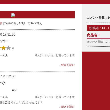
コメント件数：1
順
投稿の新しい順
で並べ替え
投稿者：M・I
0 17:31:58
商品名：
クバー
辛いけど美味しい
4
ーくん
0人が「いいね」と言っています
...続きを読む
7 20:32:50
ンで
4.5
ーくん
0人が「いいね」と言っています
た。量も普通でちょうどよかったです！
...続きを読む