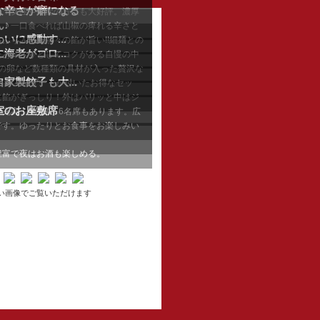
な辛さが癖になる
め！女性や年配の方にも大好評。濃厚
♪
り！一口食べれば山椒の痺れる辛さと
に感動す...
ぷり入った熱々の餡が旨い!!細麺との
老がゴロ...
たあっさりとしてコクがある自慢の中
らの卵など数種類の具材が入った贅沢な
製餃子も大...
 鉢、デザートが付いたお得なセッ
に餡がぎっしり！外はパリッと中はジ
室のお座敷席
充実！4名席、6名席もあります。広
です。ゆったりとお食事をお楽しみい
豊富で夜はお酒も楽しめる。
い画像でご覧いただけます