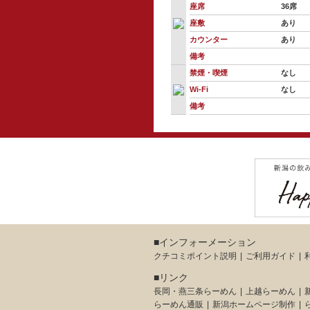
座席
36席
座敷
あり
カウンター
あり
備考
禁煙・喫煙
なし
Wi-Fi
なし
備考
■インフォーメーション
クチコミポイント説明
ご利用ガイド
■リンク
長岡・燕三条らーめん
上越らーめん
らーめん通販
新潟ホームページ制作