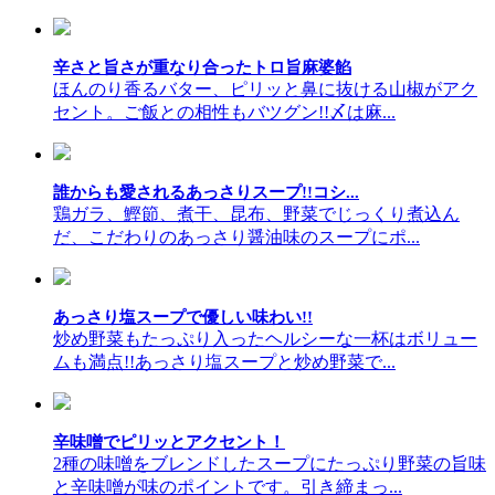
辛さと旨さが重なり合ったトロ旨麻婆餡
ほんのり香るバター、ピリッと鼻に抜ける山椒がアク
セント。ご飯との相性もバツグン!!〆は麻...
誰からも愛されるあっさりスープ!!コシ...
鶏ガラ、鰹節、煮干、昆布、野菜でじっくり煮込ん
だ、こだわりのあっさり醤油味のスープにポ...
あっさり塩スープで優しい味わい!!
炒め野菜もたっぷり入ったヘルシーな一杯はボリュー
ムも満点!!あっさり塩スープと炒め野菜で...
辛味噌でピリッとアクセント！
2種の味噌をブレンドしたスープにたっぷり野菜の旨味
と辛味噌が味のポイントです。引き締まっ...