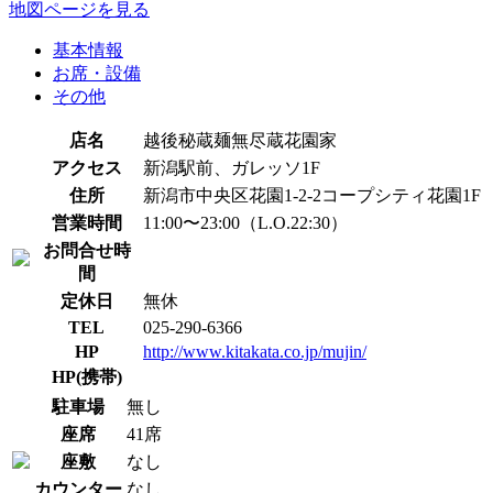
地図ページを見る
基本情報
お席・設備
その他
店名
越後秘蔵麺無尽蔵花園家
アクセス
新潟駅前、ガレッソ1F
住所
新潟市中央区花園1-2-2コープシティ花園1F
営業時間
11:00〜23:00（L.O.22:30）
お問合せ時
間
定休日
無休
TEL
025-290-6366
HP
http://www.kitakata.co.jp/mujin/
HP(携帯)
駐車場
無し
座席
41席
座敷
なし
カウンター
なし