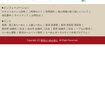
■インフォーメーション
クチコミポイント説明
ご利用ガイド
利用規約
個人情報の取り扱いについて
会社案内
サイトマップ
お問合せ
■リンク
長岡・燕三条らーめん
上越らーめん
新潟 居酒屋
新潟 美容院 理容室
新潟市 結婚式 二次会
仙台市 結婚式 二次会
群馬 結婚式 二次会
ヘアなび新潟
らーめん通販
新潟ホームページ制作
らーめんポータルサイト作成プログラム
Copyright (C)
新潟らーめん巡り
. All Right Reserved.