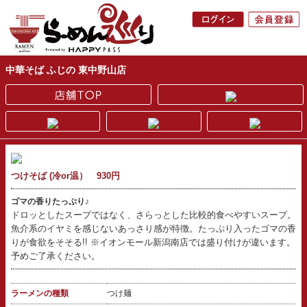
中華そば ふじの 東中野山店
つけそば (冷or温） 930円
ゴマの香りたっぷり♪
ドロッとしたスープではなく、さらっとした比較的食べやすいスープ。
魚介系のイヤミを感じないあっさり感が特徴。たっぷり入ったゴマの香
りが食欲をそそる!! ※イオンモール新潟南店では盛り付けが違います。
予めご了承ください。
ラーメンの種類
つけ麺