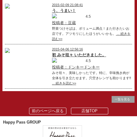
2015-02-09 21:08:41
う、うまい！
4.5
投稿者：豆蔵
野菜つけそばは、ボリューム満点！また行きたいお
店です。アツモリにしたほうがいいかも。
... 続きを
読む>>
2015-04-06 12:56:16
初 みそ坦々 いただきました。
4.5
投稿者：ドンキードンキー
みそ坦々、美味しかったです。特に、辛味挽き肉が
全体を引き立たせます。穴空きレンゲも助かります‼
... 続きを読む>>
一覧を見る
前のページへ戻る
店舗TOP
Happy Pass GROUP