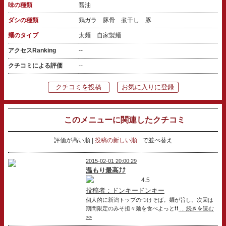
味の種類
醤油
ダシの種類
鶏ガラ 豚骨 煮干し 豚
麺のタイプ
太麺 自家製麺
アクセスRanking
--
クチコミによる評価
--
クチコミを投稿
お気に入りに登録
このメニューに関連したクチコミ
評価が高い順
投稿の新しい順
で並べ替え
2015-02-01 20:00:29
温もり最高⤴⤴
4.5
投稿者：ドンキードンキー
個人的に新潟トップのつけそば。麺が旨し。次回は
期間限定のみそ担々麺を食べよっと❗❗
... 続きを読む
>>