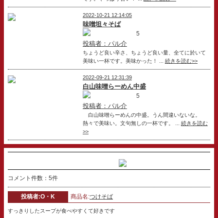
2022-10-21 12:14:05
味噌坦々そば
5
投稿者：パル介
ちょうど良い辛さ、ちょうど良い量、全てに於いて
美味い一杯です。美味かった！ ...
続きを読む>>
2022-09-21 12:31:39
白山味噌らーめん中盛
5
投稿者：パル介
白山味噌らーめんの中盛。うん間違いないな。
熱々で美味い。文句無しの一杯です。 ...
続きを読む
>>
コメント件数：5件
投稿者:O・K
商品名:
つけそば
すっきりしたスープが食べやすくて好きです