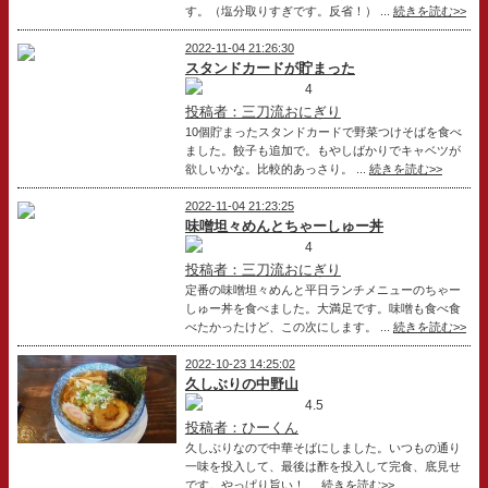
す。（塩分取りすぎです。反省！） ...
続きを読む>>
2022-11-04 21:26:30
スタンドカードが貯まった
4
投稿者：三刀流おにぎり
10個貯まったスタンドカードで野菜つけそばを食べ
ました。餃子も追加で。もやしばかりでキャベツが
欲しいかな。比較的あっさり。 ...
続きを読む>>
2022-11-04 21:23:25
味噌坦々めんとちゃーしゅー丼
4
投稿者：三刀流おにぎり
定番の味噌坦々めんと平日ランチメニューのちゃー
しゅー丼を食べました。大満足です。味噌も食べ食
べたかったけど、この次にします。 ...
続きを読む>>
2022-10-23 14:25:02
久しぶりの中野山
4.5
投稿者：ひーくん
久しぶりなので中華そばにしました。いつもの通り
一味を投入して、最後は酢を投入して完食、底見せ
です。やっぱり旨い！ ...
続きを読む>>