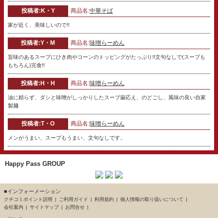
投稿者:K・Y
商品名:
中華そば
家が近く、美味しいので!!
投稿者:Y・M
商品名:
味噌らーめん
旨味のあるスープにひき肉やコーンのトッピングがたっぷり!!文句なしで(スープも
もちろん)完食!!
投稿者:H・H
商品名:
味噌らーめん
油に頼らず、ダシと味噌がしっかりしたスープ歯応え、のどごし、風味の良い自家
製麺
投稿者:T・O
商品名:
味噌らーめん
メンがうまい、スープもうまい、文句なしです。
Happy Pass GROUP
■インフォーメーション
クチコミポイント説明
ご利用ガイド
利用規約
個人情報の取り扱いについて
会社案内
サイトマップ
お問合せ