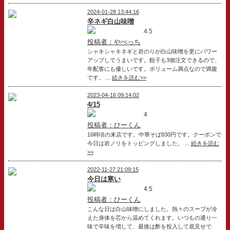
2024-01-28 13:44:16
辛ネギ白山味噌
4.5
投稿者：やべっち
シャキシャキネギと岩のりが白山味噌を更にパワー
アップしてうまいです。餃子も3個注文できるので、
年配客にも優しいです。ボリューム満点なので満腹
です。 ...
続きを読む>>
2023-04-16 09:14:02
4/15
4
投稿者：ひーくん
16時頃の来店です。中華そば830円です。クーポンで
今日は岩ノリをトッピングしました。 ...
続きを読む
>>
2022-11-27 21:09:15
今日は寒い
4.5
投稿者：ひーくん
こんな日は白山味噌にしました。熱々のスープが冷
えた身体を芯から温めてくれます。いつもの通り一
味で辛味を増して、最後は酢を投入して底見せで