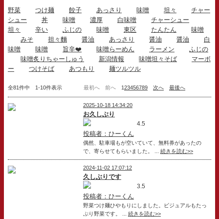
野菜
つけ麺
餃子
あっさり
味噌
坦々
チャー
シュー
丼
味噌
濃厚
白味噌
チャーシュー
坦々
辛い
ふじの
味噌
東区
たんたん
味噌
みそ
担々麵
醤油
あっさり
醤油
醤油
白
味噌
味噌
旨辛❤️
味噌らーめん
ラーメン
ふじの
味噌炙りちゃーしゅう
新潟情報
味噌坦々そば
マーボ
ー
つけそば
あつもり
麺ツルツル
全81件中 1-10件表示
最初へ
前へ
1
2
3
4
5
6
7
8
9
次へ
最後へ
2025-10-18 14:34:20
お久しぶり
4.5
投稿者：ひーくん
偶然、駐車場もが空いていて、無料券があったの
で、寄らせてもらいました。 ...
続きを読む>>
2024-11-02 17:07:12
久しぶりです
3.5
投稿者：ひーくん
野菜つけ麺ひやもりにしました。ビジュアルもたっ
ぷり野菜です。 ...
続きを読む>>