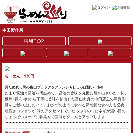
中田製作所
らーめん 930円
見ため真っ黒の富山ブラックをアレンジ★しょっぱ旨い一杯!!
たまり醤油と醤油を煮詰めて、醤油の旨味を究極に引き出さいた一杯。
椎茸×昆布×肉から丁寧に旨味を抽出した富山出身の中田店主の渾身作!!
麺をご飯の上において、おかずのように食べる新感覚な食べ方も必食!!
粗挽きコショウが 味のアクセントで、たっぷりのったネギが濃い目の
しょっぱいスープに馴染んで旨味がグ～んとアップします。
ラーメンの種類
汁あり