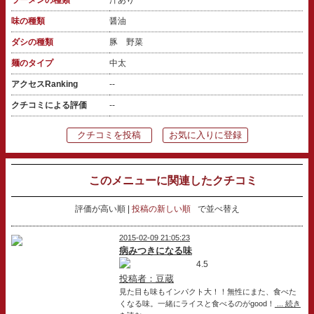
味の種類
醤油
ダシの種類
豚 野菜
麺のタイプ
中太
アクセスRanking
--
クチコミによる評価
--
クチコミを投稿
お気に入りに登録
このメニューに関連したクチコミ
評価が高い順
投稿の新しい順
で並べ替え
2015-02-09 21:05:23
病みつきになる味
4.5
投稿者：豆蔵
見た目も味もインパクト大！！無性にまた、食べた
くなる味。一緒にライスと食べるのがgood！
... 続き