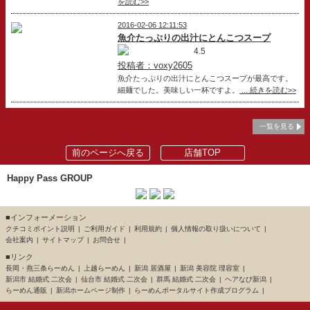
を読む>>
2016-02-06 12:11:53
魚介たっぷりの出汁にとんこつスープ
4.5
投稿者：voxy2605
魚介たっぷりの出汁にとんこつスープが最高です。
細麺でした。美味しい一杯ですよ。
... 続きを読む>>
一覧を見る
前のページへ戻る
店舗TOP
Happy Pass GROUP
■インフォーメーション
クチコミポイント説明
ご利用ガイド
利用規約
個人情報の取り扱いについて
会社案内
サイトマップ
お問合せ
■リンク
長岡・燕三条らーめん
上越らーめん
新潟 居酒屋
新潟 美容院 理容室
新潟市 結婚式 二次会
仙台市 結婚式 二次会
群馬 結婚式 二次会
ヘアなび新潟
らーめん通販
新潟ホームページ制作
らーめんポータルサイト作成プログラム