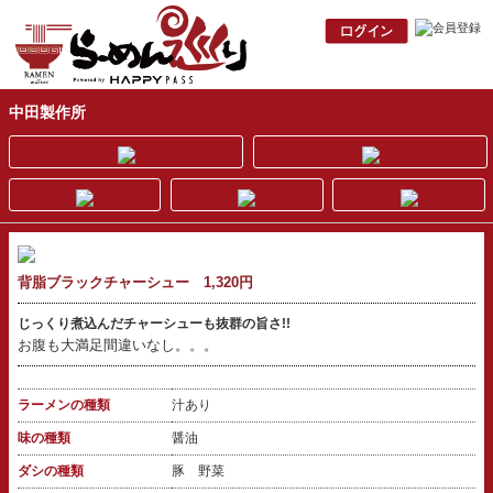
中田製作所
背脂ブラックチャーシュー 1,320円
じっくり煮込んだチャーシューも抜群の旨さ!!
お腹も大満足間違いなし。。。
ラーメンの種類
汁あり
味の種類
醤油
ダシの種類
豚 野菜