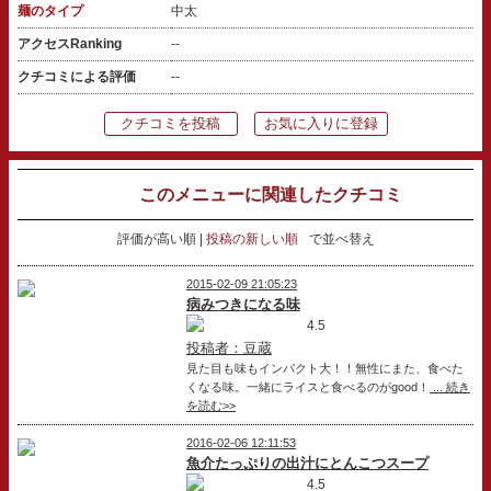
麺のタイプ
中太
アクセスRanking
--
クチコミによる評価
--
クチコミを投稿
お気に入りに登録
このメニューに関連したクチコミ
評価が高い順
投稿の新しい順
で並べ替え
2015-02-09 21:05:23
病みつきになる味
4.5
投稿者：豆蔵
見た目も味もインパクト大！！無性にまた、食べた
くなる味。一緒にライスと食べるのがgood！
... 続き
を読む>>
2016-02-06 12:11:53
魚介たっぷりの出汁にとんこつスープ
4.5