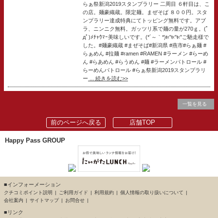
らぁ祭新潟2019スタンプラリー 二周目 ６軒目は、こ
の店。麺豪織蔵。限定麺。まぜそば ８００円。スタ
ンプラリー達成特典にてトッピング無料です。アブ
ラ、ニンニク無料。ガッツリ系で麺の量が270ｇ。(ﾟ
дﾟ)ﾒﾁｬｳﾏｰ美味しいです。(*´～｀*)ŧ‹"ŧ‹"ŧ‹"ご馳走様で
した。#麺豪織蔵 #まぜそば#新潟県 #燕市#らぁ麺 #
らぁめん #拉麺 #ramen #RAMEN #ラーメン #らーめ
ん #らあめん #らうめん #麺 #ラーメンパトロール #
らーめんパトロール ‪#らぁ祭新潟2019スタンプラリ
ー
... 続きを読む>>
一覧を見る
前のページへ戻る
店舗TOP
Happy Pass GROUP
■インフォーメーション
クチコミポイント説明
ご利用ガイド
利用規約
個人情報の取り扱いについて
会社案内
サイトマップ
お問合せ
■リンク