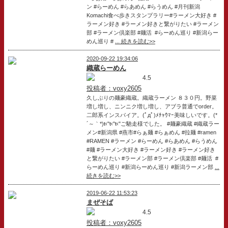
ン #らーめん #らあめん #らうめん #月刊新潟
Komachi食べ歩きスタンプラリー#ラーメン大好き #
ラーメン好き #ラーメン好きと繋がりたい #ラーメン
部 #ラーメン倶楽部 #麺活 ‪ #らーめん巡り #新潟らー
めん巡り #
... 続きを読む>>
2020-09-22 19:34:06
織蔵らーめん
4.5
投稿者：voxy2605
久しぶりの麺豪織蔵。織蔵ラーメン ８３０円。野菜
増し増し、ニンニク増し増し、アブラ普通でorder。
二郎系インスパイア。(ﾟдﾟ)ﾒﾁｬｳﾏｰ美味しいです。(*
´～｀*)ŧ‹"ŧ‹"ŧ‹"ご馳走様でした。 #麺豪織蔵 #織蔵ラー
メン#新潟県 #燕市#らぁ麺 #らぁめん #拉麺 #ramen
#RAMEN #ラーメン #らーめん #らあめん #らうめん
#麺 #ラーメン大好き #ラーメン好き #ラーメン好き
と繋がりたい #ラーメン部 #ラーメン倶楽部 #麺活 ‪ #
らーめん巡り #新潟らーめん巡り #新潟ラーメン部
...
続きを読む>>
2019-06-22 11:53:23
まぜそば
4.5
投稿者：voxy2605