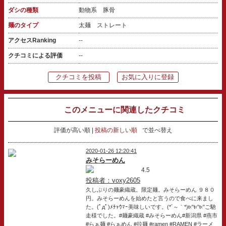
ダシの種類
動物系 豚骨
麺のタイプ
太麺 ストレート
アクセスRanking
--
クチコミによる評価
--
クチコミを投稿
お気に入りに登録
このメニューに関連したクチコミ
評価が高い順
投稿の新しい順
で並べ替え
2020-01-26 12:20:41
みそらーめん
4.5
投稿者：voxy2605
久しぶりの麺豪織蔵。限定麺。みそらーめん ９８０
円。みそらーめんを始めたと言うので食べに来まし
た。(ﾟдﾟ)ﾒﾁｬｳﾏｰ美味しいです。(*´～｀*)ŧ‹"ŧ‹"ŧ‹"ご馳
走様でした。#麺豪織蔵 #みそらーめん#新潟県 #燕市
#らぁ麺 #らぁめん #拉麺 #ramen #RAMEN #ラーメ