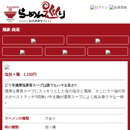
麺豪 織蔵
塩担々麺 1,150円
ピリ辛濃厚塩豚骨スープは誰でもハマる旨さ!!
濃厚な豚骨スープにスッキリとした塩の塩分と風味、そこにラー油の辛
さがベストマッチ!!四角い中太麺が濃厚スープによく絡み激ウマな一杯
♪
ラーメンの種類
汁あり
味の種類
担々麺