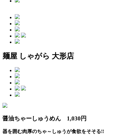
麺屋 しゃがら 大形店
醤油ちゃーしゅうめん 1,030円
器を囲む肉厚のちゃ～しゅうが食欲をそそる!!