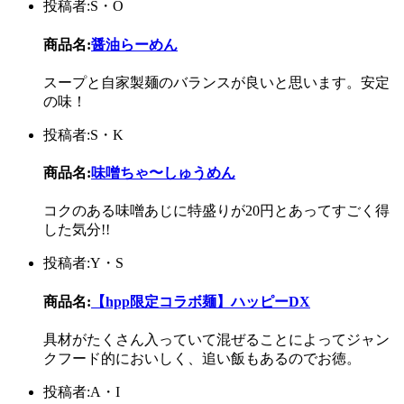
投稿者:S・O
商品名:
醤油らーめん
スープと自家製麺のバランスが良いと思います。安定
の味！
投稿者:S・K
商品名:
味噌ちゃ〜しゅうめん
コクのある味噌あじに特盛りが20円とあってすごく得
した気分!!
投稿者:Y・S
商品名:
【hpp限定コラボ麺】ハッピーDX
具材がたくさん入っていて混ぜることによってジャン
クフード的においしく、追い飯もあるのでお徳。
投稿者:A・I