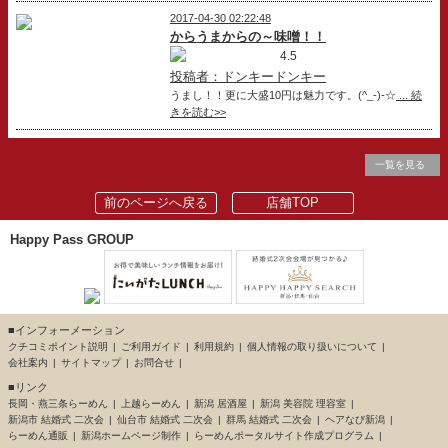
2017-04-30 02:22:48
からうまからの～味噌！！
4.5
投稿者：ドンキードンキー
うまし！！更に大盛10円は魅力です。(^_-)-☆
... 続
きを読む>>
一覧を見る
前のページへ戻る
店舗TOP
Happy Pass GROUP
■インフォーメーション
クチコミポイント説明
ご利用ガイド
利用規約
個人情報の取り扱いについて
会社案内
サイトマップ
お問合せ
■リンク
長岡・燕三条らーめん
上越らーめん
新潟 居酒屋
新潟 美容院 理容室
新潟市 結婚式 二次会
仙台市 結婚式 二次会
群馬 結婚式 二次会
ヘアなび新潟
らーめん通販
新潟ホームページ制作
らーめんポータルサイト作成プログラム