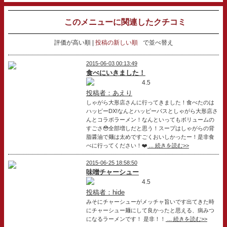
このメニューに関連したクチコミ
評価が高い順
投稿の新しい順
で並べ替え
2015-06-03 00:13:49
食べにいきました！
4.5
投稿者：あえり
しゃがら大形店さんに行ってきました！食べたのは
ハッピーDX!なんとハッピーパスとしゃがら大形店さ
んとコラボラーメン！なんといってもボリュームの
すごさ😳全部増しだと思う！スープはしゃがらの背
脂醤油で麺は太めですごくおいしかったー！是非食
べに行ってください！❤️
... 続きを読む>>
2015-06-25 18:58:50
味噌チャーシュー
4.5
投稿者：hide
みそにチャーシューがメッチャ旨いです出てきた時
にチャーシュー麺にして良かったと思える、病みつ
になるラーメンです！ 是非！！
... 続きを読む>>