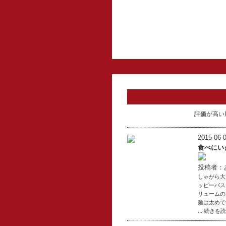
評価が高い
2015-06-0
食べにい
投稿者：
しゃがら大
ッピーパス
リュームの
麺は太めで
... 続きを