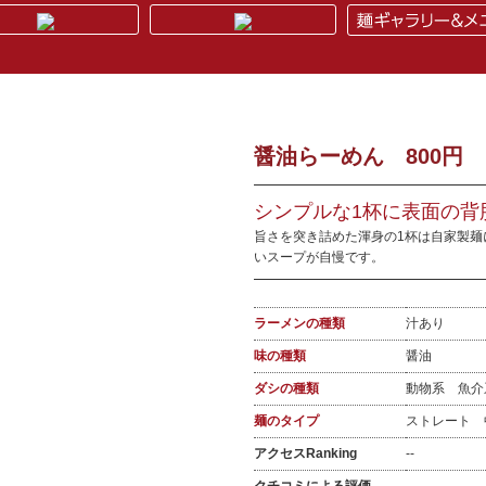
醤油らーめん 800円
シンプルな1杯に表面の背
旨さを突き詰めた渾身の1杯は自家製麺
いスープが自慢です。
ラーメンの種類
汁あり
味の種類
醤油
ダシの種類
動物系 魚
麺のタイプ
ストレート
アクセスRanking
--