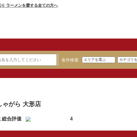
条件検索
】
しゃがら 大形店
ミ総合評価
4