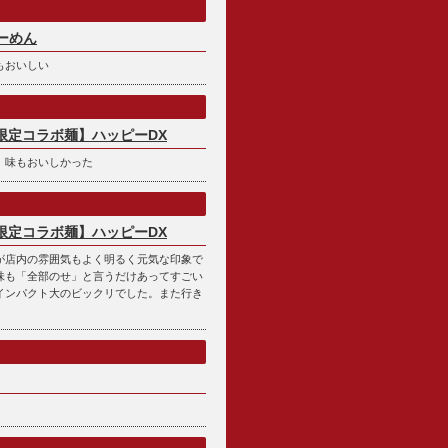
ーめん
もおいしい
p限定コラボ麺】ハッピーDX
、味もおいしかった
p限定コラボ麺】ハッピーDX
が店内の雰囲気もよく明るく元気な印象で
味も「全部のせ」と言うだけあってすごい
インパクト大のビックリでした。また行き