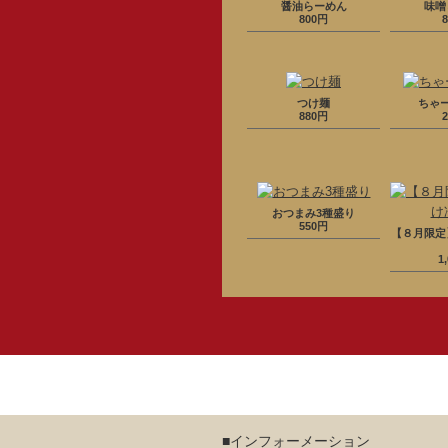
醤油らーめん
味噌
800円
つけ麺
ちゃ
880円
おつまみ3種盛り
550円
【８月限定
1
■インフォーメーション