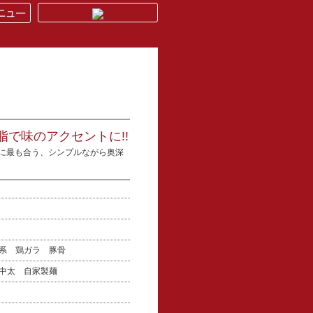
脂で味のアクセントに!!
に最も合う、シンプルながら奥深
介系 鶏ガラ 豚骨
 中太 自家製麺