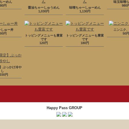
らーめん
味玉味噌
880円
980
醤油ちゃーしゅうめん
味噌ちゃーしゅーめん
1,030円
1,130円
ーしゅー丼
ニンニク
200円
50
トッピングメニューも豊富
トッピングメニューも豊富
です
です
120円
180円
】ぶっかけ冷や
し
,030円
Happy Pass GROUP