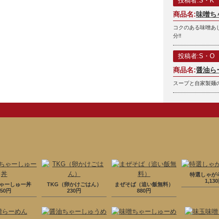
投稿者:S・K
商品名:
味噌ち
コクのある味噌あ
分!!
投稿者:S・O
商品名:
醤油ら
スープと自家製麺
特選しゃが
1,13
ゃーしゅー丼
TKG（卵かけごはん）
まぜそば（追い飯無料）
250円
230円
880円