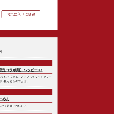
お気に入りに登録
件
p限定コラボ麺】ハッピーDX
っていて混ぜることによってジャンクフー
追い飯もあるのでお徳。
ーめん
らかく最高においしい。