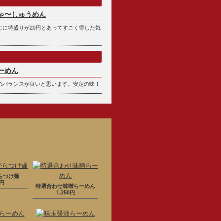
ゃ〜しゅうめん
じに特盛りが20円とあってすごく得した気
ーめん
のバランスが良いと思います。安定の味！
らつけ麺
0円
特選合わせ味噌らーめん
1,250円