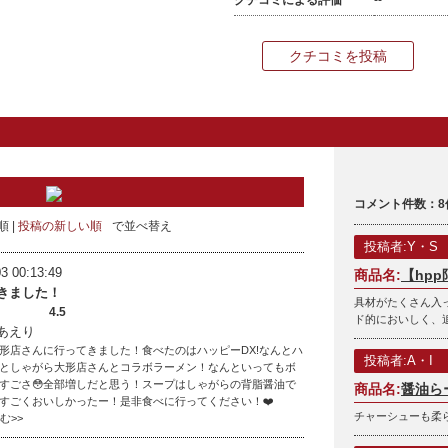
クチコミによる評価
--
クチコミを投稿
コメント件数：8
順
投稿の新しい順
で並べ替え
投稿者:Y・S
3 00:13:49
商品名:
【hp
きました！
具材がたくさん入
4.5
ド的においしく、
あえり
形店さんに行ってきました！食べたのはハッピーDX!なんとハ
投稿者:A・I
としゃがら大形店さんとコラボラーメン！なんといってもボ
すごさ😳全部増しだと思う！スープはしゃがらの背脂醤油で
商品名:
醤油ら
すごくおいしかったー！是非食べに行ってください！❤️
チャーシューも柔
読む>>