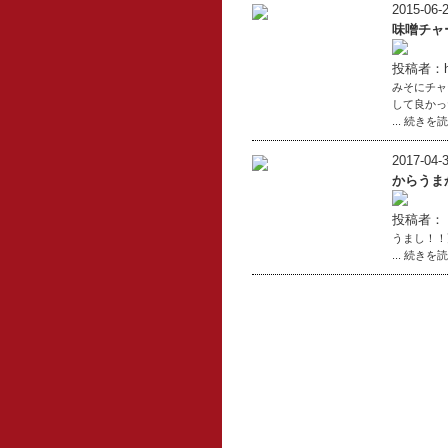
2015-06-2
味噌チャ
投稿者：h
みそにチャ
して良かっ
... 続きを
2017-04-3
からうま
投稿者：
うまし！！更
... 続きを