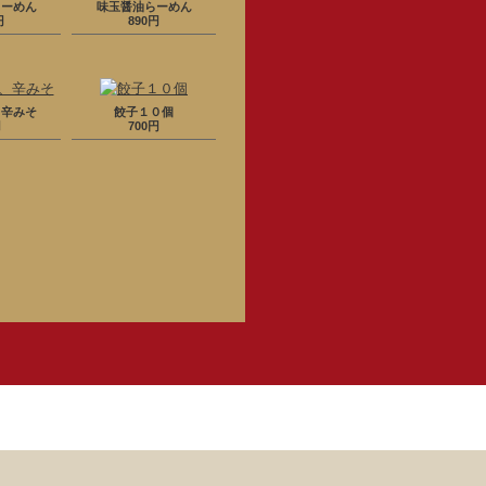
らーめん
味玉醤油らーめん
円
890円
、辛みそ
餃子１０個
円
700円