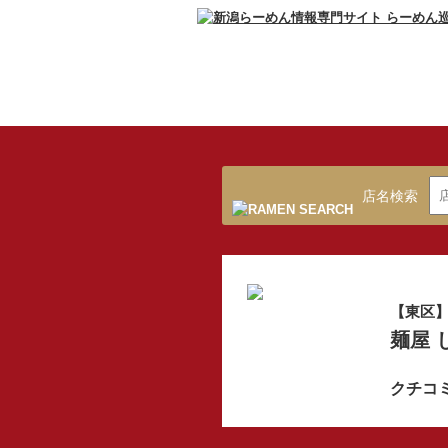
店名検索
【東区
麺屋 
クチコ