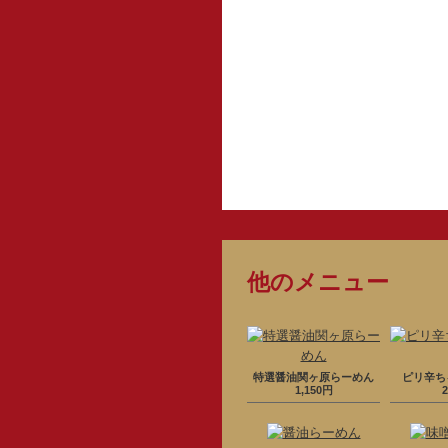
他のメニュー
特選醤油関ヶ原らーめん
ピリ辛ち
1,150円