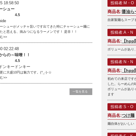
5 18:58:50
投稿者:M・O
ーシュー
商品名:
醤油ら
4.5
自家製麺もスープ
ide
ーシューがメッチャ旨いです出てきた時にチャーシュー麺に
たと思える、病みつになるラーメンです！ 是非！！
投稿者:A・N
読む>>
商品名:
【hp
0 02:22:48
ボリュームがあり
からの～味噌！！
4.5
投稿者:N・N
ドンキードンキー
商品名:
【hp
に大盛10円は魅力です。(^_-)-☆
読む>>
初めての来店です
した。らーめんの
ボリュームがあり
一覧を見る
ます
投稿者:S・O
商品名:
つけ麺
麺自体がおいしい