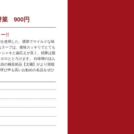
菜 900円
!!
噌を使用した、濃厚でマイルドな味
なスープは、後味スッキリでとても
キシャキと歯応えが良く、焼豚は脂
ホロととろけます。 白味噌のほん
風伯の極旨絶品【太麺】がより堪能
との呼び声も高いお勧めの名品をぜひ