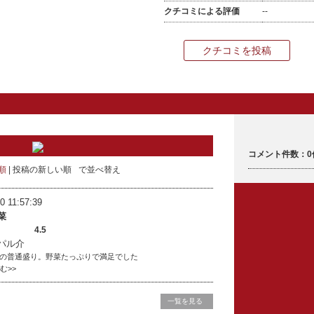
クチコミによる評価
--
クチコミを投稿
コメント件数：0
順
投稿の新しい順
で並べ替え
0 11:57:39
菜
4.5
パル介
の普通盛り。野菜たっぷりで満足でした
読む>>
一覧を見る