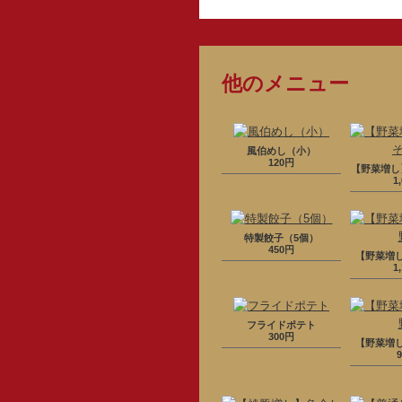
他のメニュー
風伯めし（小）
120円
【野菜増し
1
特製餃子（5個）
450円
【野菜増
1
フライドポテト
300円
【野菜増