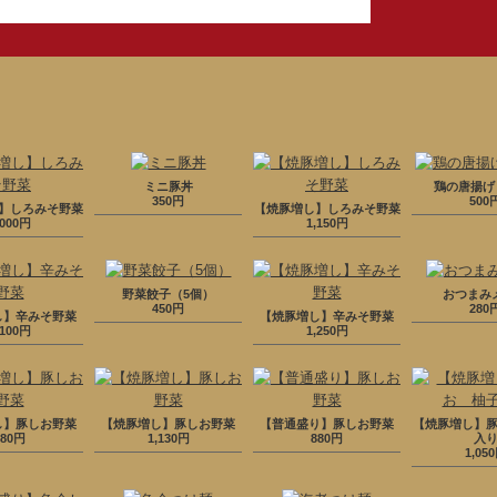
ミニ豚丼
鶏の唐揚げ
350円
500
】しろみそ野菜
【焼豚増し】しろみそ野菜
,000円
1,150円
野菜餃子（5個）
おつまみ
450円
280
し】辛みそ野菜
【焼豚増し】辛みそ野菜
,100円
1,250円
し】豚しお野菜
【焼豚増し】豚しお野菜
【普通盛り】豚しお野菜
【焼豚増し】
980円
1,130円
880円
入
1,05