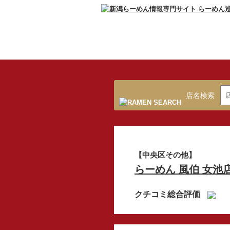
店名検索
【中央区その他】
らーめん 風伯 女池
クチコミ総合評価