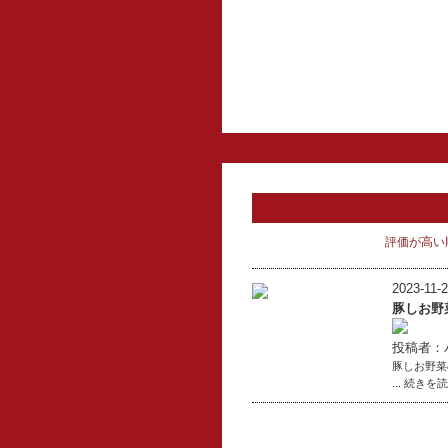
評価が高い
2023-11-2
豚しお野
投稿者：
豚しお野菜
... 続きを