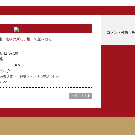
コメント件数：0
順
投稿の新しい順
で並べ替え
0 11:57:39
菜
4.5
パル介
の普通盛り。野菜たっぷりで満足でした
読む>>
一覧を見る