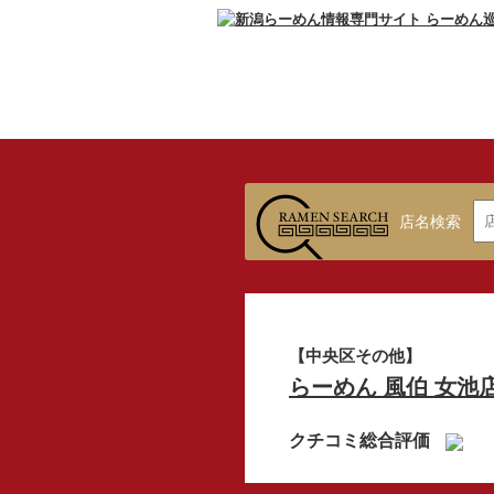
店名検索
【中央区その他】
らーめん 風伯 女池
クチコミ総合評価