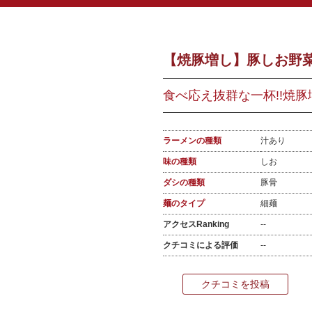
【焼豚増し】豚しお野菜 
食べ応え抜群な一杯!!焼豚
ラーメンの種類
汁あり
味の種類
しお
ダシの種類
豚骨
麺のタイプ
細麺
アクセスRanking
--
クチコミによる評価
--
クチコミを投稿