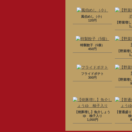
風伯めし（小）
120円
【野菜増し
1
特製餃子（5個）
450円
【野菜増
1
フライドポテト
300円
【野菜増
【焼豚増し】魚介しょう
【普通盛り
ゆ 柚子入り
柚
1,050円