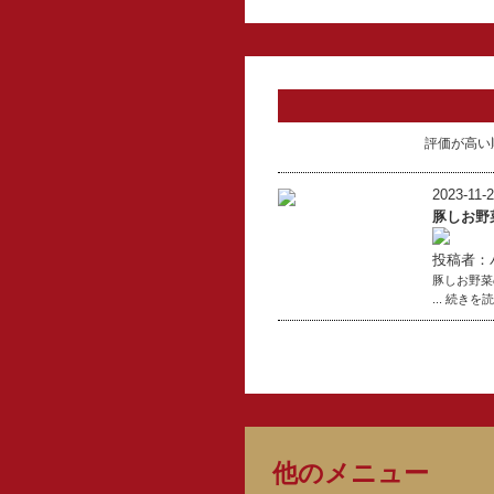
評価が高い
2023-11-2
豚しお野
投稿者：
豚しお野菜
... 続きを
他のメニュー