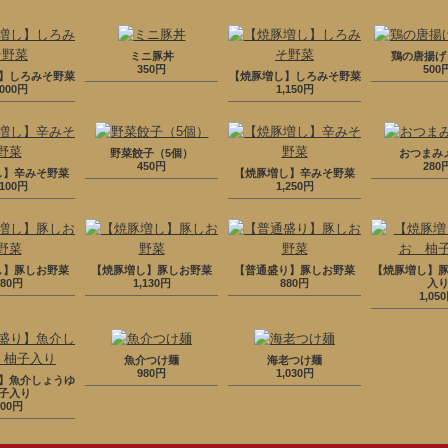
ミニ豚丼
鶏の唐揚げ
350円
500
】しろみそ野菜
【焼豚増し】しろみそ野菜
,000円
1,150円
野菜餃子（5個）
おつまみ
450円
280
し】辛みそ野菜
【焼豚増し】辛みそ野菜
,100円
1,250円
し】豚しお野菜
【焼豚増し】豚しお野菜
【普通盛り】豚しお野菜
【焼豚増し】
980円
1,130円
880円
入
1,05
魚介つけ麺
海老つけ麺
980円
1,030円
】魚介しょうゆ
子入り
800円