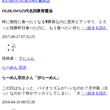
RA-MEN OGIKAWA 亀田店
OGIKAWAの代名詞豚骨醤油
時に無性に食べたくなる❣️豚骨なのに意外とアッサリ、とろ
っと焼豚昨日食べたのに、もう食べたい🍜た
･･･続きを読む
2017-09-27 07:52:25
4
投稿者：
でじょん
らーめん 宗次
らーめん宗次さん「汐らーめん」
この日はちょっと、バイオリズムがヘンなのか？天中殺（古
っ）なのか？何かウッカリしてしまい、「大
･･･続きを読む
2016-04-16 08:55:39