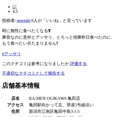
4.5
投稿者:
moemiri
0人が「いいね」と言っています
時に無性に食べたくなる❣️
豚骨なのに意外とアッサリ、とろっと焼豚昨日食べたのに、
もう食べたい🍜たまりません❗️
#アッサリ
このクチコミは参考になりましたか
評価する
不適切なクチコミとして報告する
店舗基本情報
店名
RA-MEN OGIKAWA 亀田店
アクセス
亀田駅向かって左、県道5号線沿い
住所
新潟市江南区亀田中島3-1-5