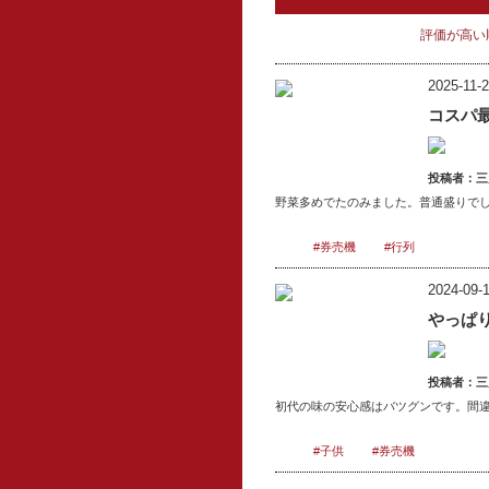
評価が高い
2025-11-2
コスパ
投稿者：三
野菜多めでたのみました。普通盛りで
#券売機
#行列
2024-09-1
やっぱ
投稿者：三
初代の味の安心感はバツグンです。間
#子供
#券売機