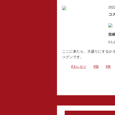
2022
コ
投稿
0人
ここに来たら、大盛りにするか
ツグンです。
#タレカツ
#鶏
#丼