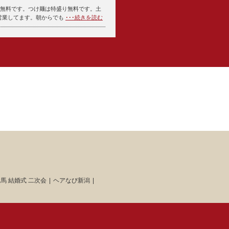
り無料です。つけ麺は特盛り無料です。土
ら営業してます。朝からでも
･･･続きを読む
馬 結婚式 二次会
ヘアなび新潟