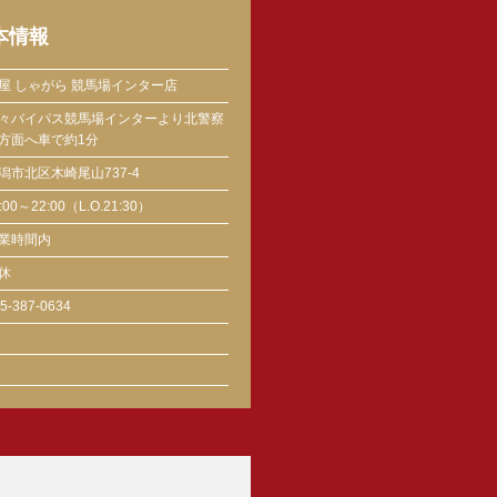
本情報
屋 しゃがら 競馬場インター店
々バイパス競馬場インターより北警察
方面へ車で約1分
潟市北区木崎尾山737-4
:00～22:00（L.O.21:30）
業時間内
休
5-387-0634