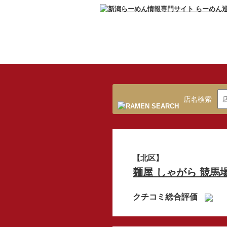
店名検索
【北区】
麺屋 しゃがら 競馬
クチコミ総合評価