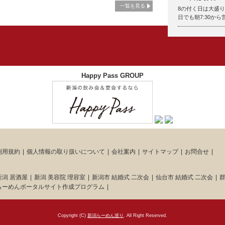
一覧を見る
8の付く日は大盛
日でも朝7:30か
Happy Pass GROUP
利用規約
個人情報の取り扱いについて
会社案内
サイトマップ
お問合せ
新潟 居酒屋
新潟 美容院 理容室
新潟市 結婚式 二次会
仙台市 結婚式 二次会
群
らーめんポータルサイト作成プログラム
Copyright (C)
新潟らーめん巡り
. All Right Reserved.