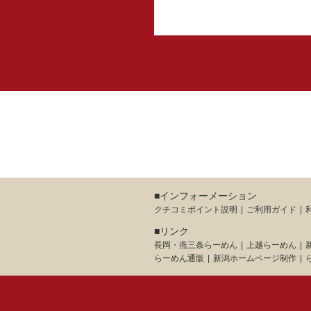
■インフォーメーション
クチコミポイント説明
ご利用ガイド
■リンク
長岡・燕三条らーめん
上越らーめん
らーめん通販
新潟ホームページ制作