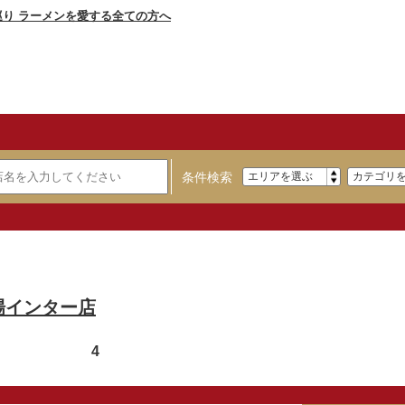
条件検索
場インター店
4