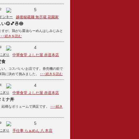
2
5
ドンキー
越後秘蔵麺 無尽蔵 花園家
😋💕🍜🍥
ますが、鶏がら醤油らーめんはしみじみと
･･･続きを読む
9
4
にぎり
中華食堂 よしだ屋 赤道本店
定食
しい、コスパいいお店です。券売機の前で
淋鶏に決めて挑みました。
･･･続きを読む
8
4
にぎり
中華食堂 よしだ屋 赤道本店
タミナ丼
！結構なボリュームで満足です。
･･･続き
9
5
にぎり
手仕事 らぁめん 八 本店