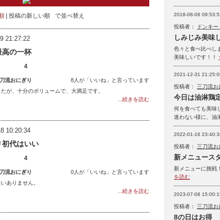
2018-08-06 09:53:5
順
投稿の新しい順
で並べ替え
投稿者：
ドンキー
しみじみ美味しい
9 21:27:22
色々と食べ比べし
最高の一杯
美味しいです！！
4
2021-12-31 21:25:0
刀流おにぎり
8人が「いいね」と言っています
投稿者：
三刀流お
したが、十分のボリュームで、大満足です。
今日は油淋鶏
...続きを読む
何を食べても美味
迷わない様に、油
8 10:20:34
2022-01-16 23:40:3
り初代はいい
投稿者：
三刀流お
新メニュース
4
新メニューに挑戦
刀流おにぎり
0人が「いいね」と言っています
を読む
違いありません。
...続きを読む
2023-07-08 15:00:1
投稿者：
三刀流お
8の日はお得