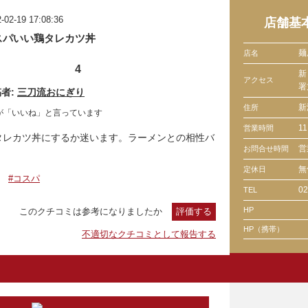
-02-19 17:08:36
店舗基
スパいい鶏タレカツ丼
麺
店名
4
新
アクセス
署
者:
三刀流おにぎり
新
住所
が「いいね」と言っています
11
営業時間
タレカツ丼にするか迷います。ラーメンとの相性バ
営
お問合せ時間
無
定休日
#コスパ
02
TEL
HP
このクチコミは参考になりましたか
評価する
HP（携帯）
不適切なクチコミとして報告する