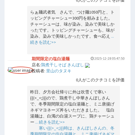
0人がこのクチコミを評価
らぁ麺武者気 さんで、つけ麺1050円と、ト
ッピングチャーシュー300円を頼みました。
チャーシューは、味が染み、染みで美味しか
ったです。トッピングチャーシューも、味が
染み、染みで美味しかったです。食べ応え
...
続きを読む>>
期間限定の塩白湯麺
2025-12-28 05:47:50
店名:
鶏煮干しそば きんぼし
投稿者:
里山のタヌキ
0人がこのクチコミを評価
昨日、夕方会社帰りに外は吹雪くで寒い
{{(>_<;)}}ので、鶏煮干し中華きんぼしさん
で、冬季期間限定の塩白湯麺と、ミニ唐揚げ
ネギマヨネーズ丼をいただきました。 塩白
湯麺は、白濁の白湯スープに、鶏チャーシュ
ー
... 続きを読む>>
寒い{{(>_<;)}}時は、きんぼしさんの、冬
季期間限定の塩白湯麺と、ミニ唐揚げネギマ