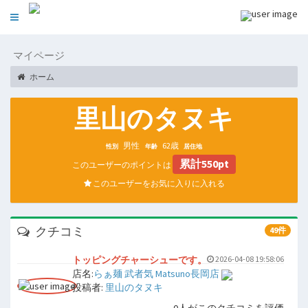
Toggle
navigation
マイページ
ホーム
里山のタヌキ
男性
62歳
性別
年齢
居住地
累計550pt
このユーザーのポイントは
このユーザーをお気に入りに入れる
クチコミ
49件
トッピングチャーシューです。
2026-04-08 19:58:06
店名:
らぁ麺 武者気 Matsuno長岡店
投稿者:
里山のタヌキ