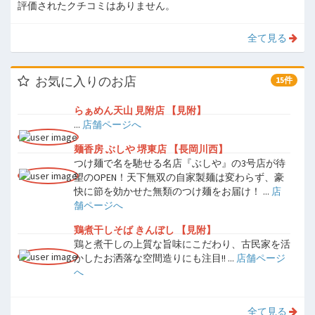
評価されたクチコミはありません。
全て見る
お気に入りのお店
15件
らぁめん天山 見附店 【見附】
...
店舗ページへ
麺香房 ぶしや 堺東店 【長岡川西】
つけ麺で名を馳せる名店『ぶしや』の3号店が待
望のOPEN！天下無双の自家製麺は変わらず、豪
快に節を効かせた無類のつけ麺をお届け！ ...
店
舗ページへ
鶏煮干しそば きんぼし 【見附】
鶏と煮干しの上質な旨味にこだわり、古民家を活
かしたお洒落な空間造りにも注目!! ...
店舗ページ
へ
全て見る