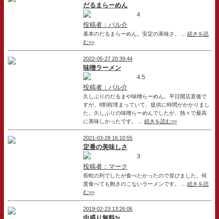
だるまらーめん
4
投稿者：パル介
基本のだるまらーめん。安定の美味さ。 ...
続きを読
む>>
2022-05-27 20:39:44
味噌ラーメン
4.5
投稿者：パル介
久しぶりのだるまや味噌らーめん。平日開店直後で
すが、8割程埋まっていて、提供に時間がかかりまし
た。久しぶりの味噌らーめんでしたが、熱々で最高
に美味しかったです。 ...
続きを読む>>
2021-03-28 16:10:55
定番の美味しさ
3
投稿者：マーク
長蛇の列でしたが食べたかったので並びました。何
度食べても飽きのこないラーメンです。 ...
続きを読
む>>
2019-02-23 13:26:06
中盛り無料✨