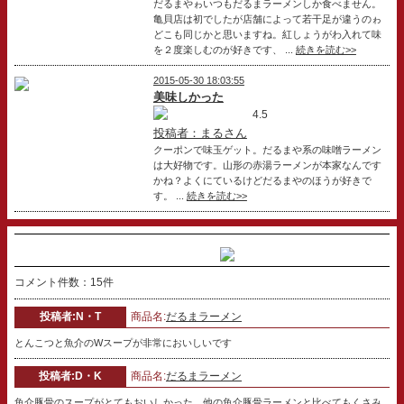
だるまやゎいつもだるまラーメンしか食べません。
亀貝店は初でしたが店舗によって若干足が違うのゎ
どこも同じかと思いますね。紅しょうがわ入れて味
を２度楽しむのが好きです、 ...
続きを読む>>
2015-05-30 18:03:55
美味しかった
4.5
投稿者：まるさん
クーポンで味玉ゲット。だるまや系の味噌ラーメン
は大好物です。山形の赤湯ラーメンが本家なんです
かね？よくにているけどだるまやのほうが好きで
す。 ...
続きを読む>>
コメント件数：15件
投稿者:N・T
商品名:
だるまラーメン
とんこつと魚介のWスープが非常においしいです
投稿者:D・K
商品名:
だるまラーメン
魚介豚骨のスープがとてもおいしかった。他の魚介豚骨ラーメンと比べてもくさみ