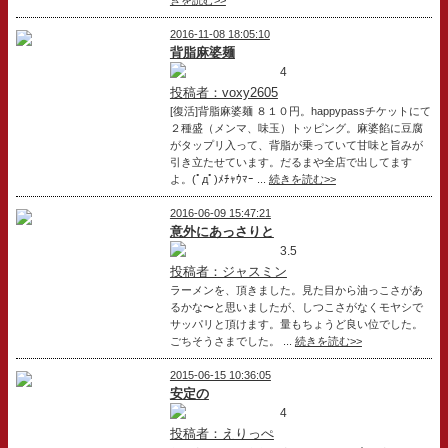
2016-11-08 18:05:10
背脂麻婆麺
4
投稿者：voxy2605
[復活]背脂麻婆麺 ８１０円。happypassチケットにて
２種盛（メンマ、味玉）トッピング。麻婆餡に豆腐
がタップリ入って、背脂が乗っていて甘味と旨みが
引き立たせています。だるまや全店で出してます
よ。(ﾟдﾟ)ﾒﾁｬｳﾏｰ ...
続きを読む>>
2016-06-09 15:47:21
意外にあっさりと
3.5
投稿者：ジャスミン
ラーメンを、頂きました。見た目から油っこさがあ
るかな〜と思いましたが、しつこさがなくモヤシで
サッパリと頂けます。量もちょうど良い位でした。
ごちそうさまでした。 ...
続きを読む>>
2015-06-15 10:36:05
安定の
4
投稿者：えりっぺ