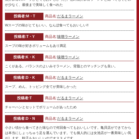
が少なく、最後まで美味しく食べれた
投稿者:M・T
商品名:
だるまラーメン
Wスープの味がとてもいい。なんぼ食べてもおいしい!!
投稿者:T・Y
商品名:
味噌ラーメン
スープの味が好きボリュームもあり満足
投稿者:K・K
商品名:
味噌ラーメン
こくがある。バランスのよいみそラーメン。背脂とのマッチングも良い。
投稿者:D・K
商品名:
だるまラーメン
スープ、めん、トッピング全てが美味しかった
投稿者:T
商品名:
だるまラーメン
チャーハンとセットでボリュームがあったため
投稿者:D・N
商品名:
だるまラーメン
小さい頃から食べてきた味なので何回食べてもおいしいです。亀貝店ができてから
は本当にしょっちゅう足を運んでいます。でも個人的には女池店が一番美味しい気
がします。餃子もおいしいのでオススメです。