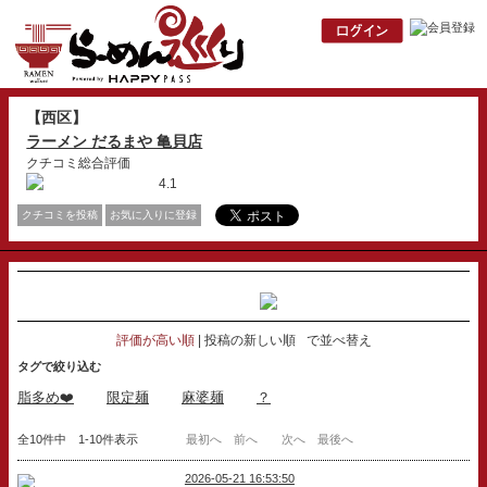
【西区】
ラーメン だるまや 亀貝店
クチコミ総合評価
4.1
クチコミを投稿
お気に入りに登録
評価が高い順
投稿の新しい順
で並べ替え
タグで絞り込む
脂多め❤️
限定麺
麻婆麺
？
全10件中 1-10件表示
最初へ
前へ
次へ
最後へ
2026-05-21 16:53:50