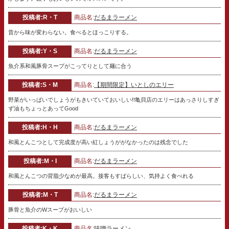
投稿者:R・T
商品名:
だるまラーメン
昔から味が変わらない。食べるとほっこりする。
投稿者:Y・S
商品名:
だるまラーメン
魚介系和風豚骨スープがこってりとして麺に合う
投稿者:S・M
商品名:
【期間限定】いとしのエリー
野菜がいっぱいでしょうがもきいていておいしい!!亀貝店のエリーはあっさりしすぎ
ず油もちょっとあってGood
投稿者:H・H
商品名:
だるまラーメン
和風とんこつとして完成度が高い紅しょうががなかったのは残念でした
投稿者:M・I
商品名:
だるまラーメン
和風とんこつの背脂少なめが最高。接客もすばらしい、気持よく食べれる
投稿者:M・T
商品名:
だるまラーメン
豚骨と魚介のWスープがおいしい
投稿者:K・K
商品名:
味噌ラーメン