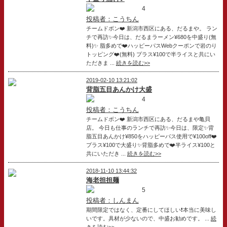
4
投稿者：こうちん
チームドボン❤️ 新潟市西区にある、だるまや。 ラン
チで再訪✨今日は、だるまラーメン¥680を中盛り(無
料)✨ 脂多めで❤️ハッピーパスWebクーポンで岩のり
トッピング❤️(無料) プラス¥100で半ライスと共にい
ただきま ...
続きを読む>>
2019-02-10 13:21:02
背脂五目あんかけ大盛
4
投稿者：こうちん
チームドボン❤️ 新潟市西区にある、だるまや亀貝
店。 今日も仕事のランチで再訪✨今日は、限定✨背
脂五目あんかけ¥850をハッピーパス使用で¥100off❤️
プラス¥100で大盛り✨背脂多めで❤️半ライス¥100と
共にいただき ...
続きを読む>>
2018-11-10 13:44:32
海老担担麺
5
投稿者：しんまん
期間限定ではなく、定番にしてほしい❗️本当に美味し
いです。具材が少ないので、中盛お勧めです。 ...
続
きを読む>>