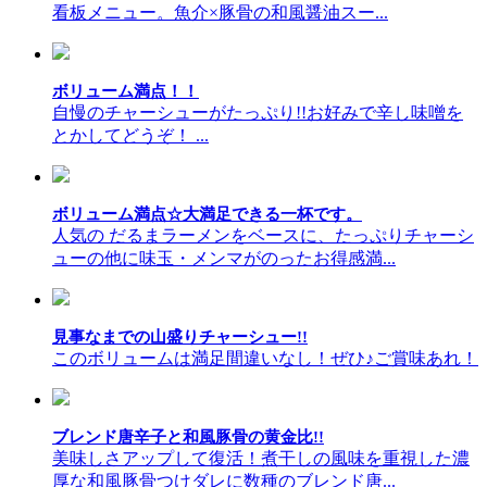
看板メニュー。魚介×豚骨の和風醤油スー...
ボリューム満点！！
自慢のチャーシューがたっぷり!!お好みで辛し味噌を
とかしてどうぞ！ ...
ボリューム満点☆大満足できる一杯です。
人気の だるまラーメンをベースに、たっぷりチャーシ
ューの他に味玉・メンマがのったお得感満...
見事なまでの山盛りチャーシュー!!
このボリュームは満足間違いなし！ぜひ♪ご賞味あれ！
ブレンド唐辛子と和風豚骨の黄金比!!
美味しさアップして復活！煮干しの風味を重視した濃
厚な和風豚骨つけダレに数種のブレンド唐...