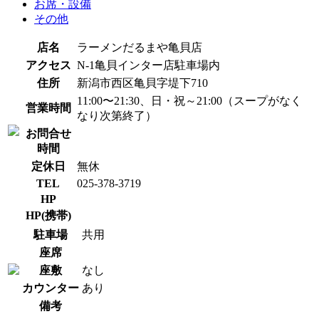
お席・設備
その他
店名
ラーメンだるまや亀貝店
アクセス
N-1亀貝インター店駐車場内
住所
新潟市西区亀貝字堤下710
11:00〜21:30、日・祝～21:00（スープがなく
営業時間
なり次第終了）
お問合せ
時間
定休日
無休
TEL
025-378-3719
HP
HP(携帯)
駐車場
共用
座席
座敷
なし
カウンター
あり
備考