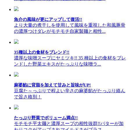
魚介の風味が更にアップして復活!!
より大量の煮干しを使用して風味を重視した和風豚骨
の濃厚つけダレがモチモチ自家製麺と相性...
35種以上の食材をブレンド!!
濃厚な味噌スープにヤミツキ!! 35 種以上の食材をブレ
ンドした野菜エキスがたっぷりな味噌ラ...
麻婆餡に背脂を加えて甘みと旨味がUP!
豆腐た～っぷりで程よい辛さの麻婆餡がたっぷり絡ん
で旨さ格別！
たっぷり野菜でボリューム満点!!
モチモチ平太麺と濃厚スープの相性抜群!!バターが加
わりコクがアップされマイルドさがプラス...