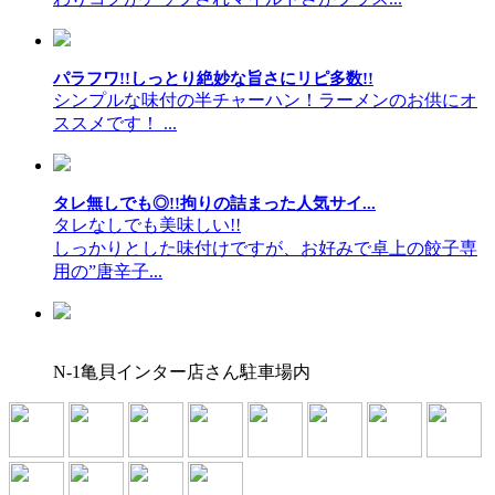
パラフワ!!しっとり絶妙な旨さにリピ多数!!
シンプルな味付の半チャーハン！ラーメンのお供にオ
ススメです！ ...
タレ無しでも◎!!拘りの詰まった人気サイ...
タレなしでも美味しい!!
しっかりとした味付けですが、お好みで卓上の餃子専
用の”唐辛子...
N-1亀貝インター店さん駐車場内