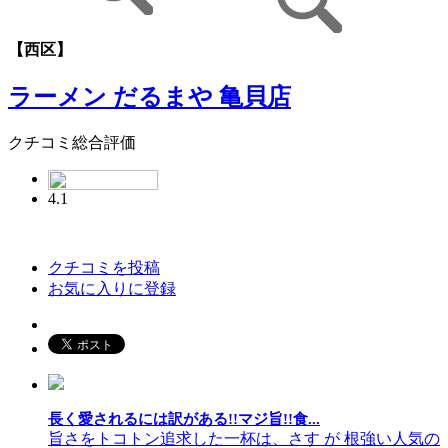
【西区】
ラーメン だるまや 亀貝店
クチコミ総合評価
4.1
クチコミを投稿
お気に入りに登録
長く愛されるには訳がある!!マジ旨!!食...
旨さをトコトン追求した一杯は、さす が 根強い人気の