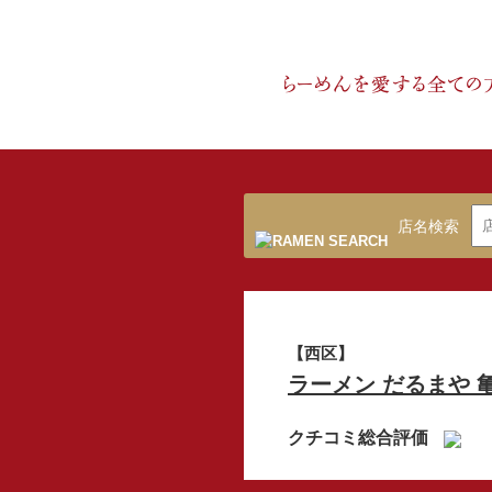
店名検索
【西区】
ラーメン だるまや 
クチコミ総合評価