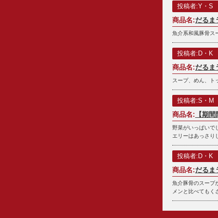
投稿者:Y・S
商品名:
だるま
魚介系和風豚骨ス
投稿者:D・K
商品名:
だるま
スープ、めん、ト
投稿者:S・M
商品名:
【期間
野菜がいっぱいでし
エリーはあっさりし
投稿者:D・K
商品名:
だるま
魚介豚骨のスープ
メンと比べてもく