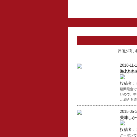
評価が高い
2018-11-1
海老担担
投稿者：
期間限定で
いので、中
... 続きを
2015-05-3
美味しか
投稿者：
クーポンで