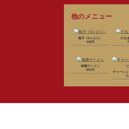
他のメニュー
餃子（5ヶ入り）
だる
340円
味噌ラーメン
820円
チャーシュ
1