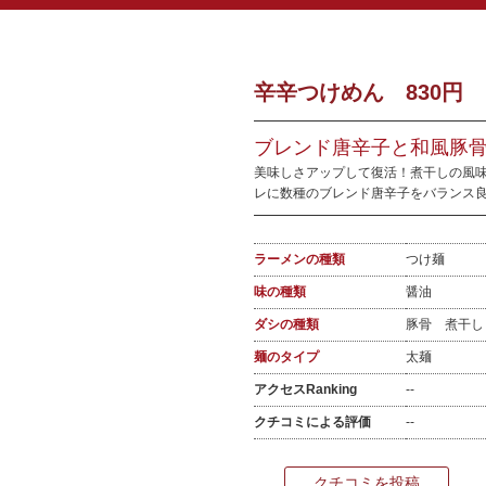
辛辛つけめん 830円
ブレンド唐辛子と和風豚骨
美味しさアップして復活！煮干しの風
レに数種のブレンド唐辛子をバランス
ラーメンの種類
つけ麺
味の種類
醤油
ダシの種類
豚骨 煮干
麺のタイプ
太麺
アクセスRanking
--
クチコミによる評価
--
クチコミを投稿