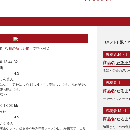
コメント件数：1
順
投稿の新しい順
で並べ替え
投稿者:M・T
0 13:44:32
商品名:
だるま
麺
豚骨と魚介のWス
4.5
しんまん
投稿者:T
はなく、定番にしてほしい❗️本当に美味しいです。具材が少な
盛お勧めです。
商品名:
だるま
読む>>
チャーハンとセッ
0 18:03:55
投稿者:M・I
った
4.5
商品名:
だるま
まるさん
和風とんこつの背
味玉ゲット。だるまや系の味噌ラーメンは大好物です。山形