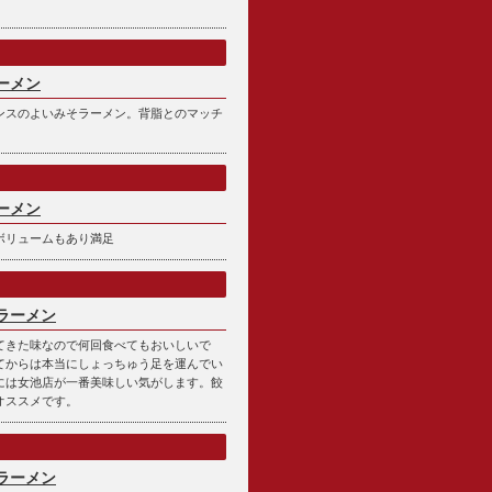
ーメン
ンスのよいみそラーメン。背脂とのマッチ
ーメン
ボリュームもあり満足
ラーメン
てきた味なので何回食べてもおいしいで
てからは本当にしょっちゅう足を運んでい
には女池店が一番美味しい気がします。餃
オススメです。
ラーメン