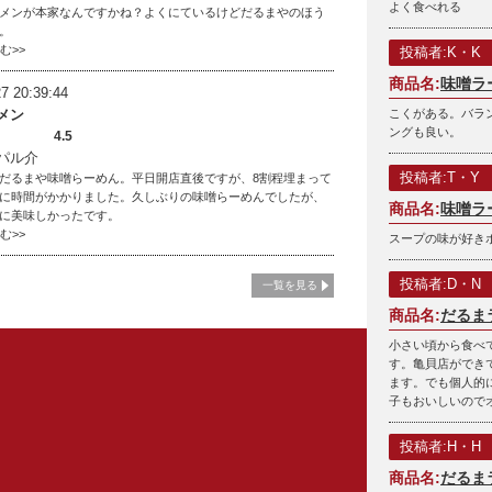
よく食べれる
メンが本家なんですかね？よくにているけどだるまやのほう
。
読む>>
投稿者:K・K
商品名:
味噌ラ
7 20:39:44
メン
こくがある。バラ
ングも良い。
4.5
パル介
投稿者:T・Y
だるまや味噌らーめん。平日開店直後ですが、8割程埋まって
に時間がかかりました。久しぶりの味噌らーめんでしたが、
商品名:
味噌ラ
に美味しかったです。
読む>>
スープの味が好き
投稿者:D・N
一覧を見る
商品名:
だるま
小さい頃から食べ
す。亀貝店ができ
ます。でも個人的
子もおいしいので
投稿者:H・H
商品名:
だるま