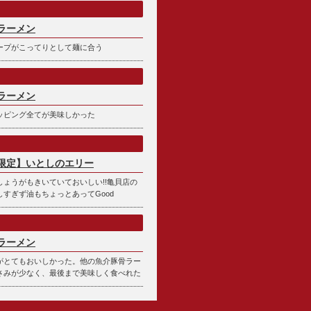
ラーメン
ープがこってりとして麺に合う
ラーメン
ッピング全てが美味しかった
限定】いとしのエリー
ょうがもきいていておいしい!!亀貝店の
すぎず油もちょっとあってGood
ラーメン
がとてもおいしかった。他の魚介豚骨ラー
さみが少なく、最後まで美味しく食べれた