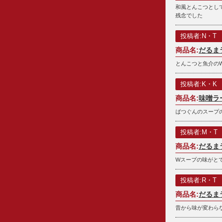
和風とんこつとし
残念でした
投稿者:N・T
商品名:
だるま
とんこつと魚介の
投稿者:K・K
商品名:
味噌ラ
ばつぐんのスープ
投稿者:M・T
商品名:
だるま
Wスープの味がとて
投稿者:R・T
商品名:
だるま
昔から味が変わら