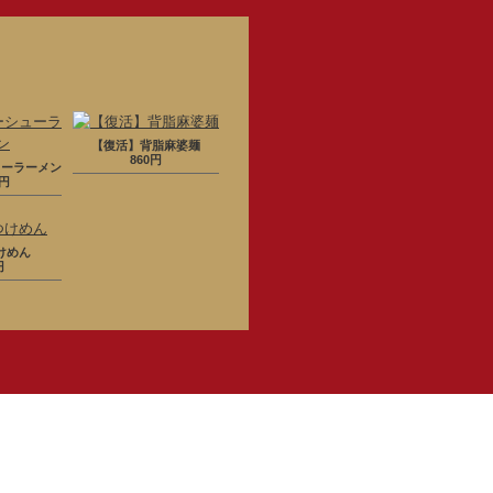
【復活】背脂麻婆麺
860円
ューラーメン
0円
けめん
円