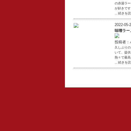
の赤湯ラー
が好きです
... 続きを
2022-05-2
味噌ラー
投稿者：
久しぶりの
いて、提供
熱々で最高
... 続きを