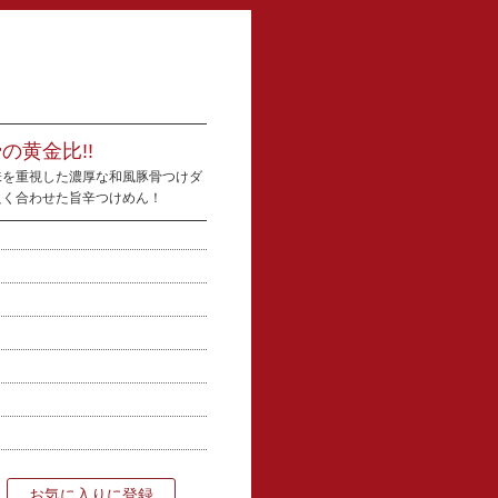
の黄金比!!
味を重視した濃厚な和風豚骨つけダ
良く合わせた旨辛つけめん！
し
お気に入りに登録