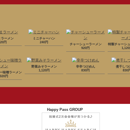
まラーメン
ミニチャーハン
720円
240円
チャーシューラーメン
特製チャーシ
920円
1,12
野菜みそラーメン
辛辛つけめん
煮干しつ
1,120円
830円
830
ー味噌ラーメン
,020円
Happy Pass GROUP