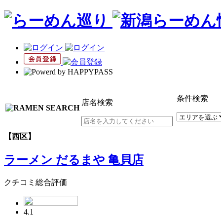
条件検索
店名検索
【西区】
ラーメン だるまや 亀貝店
クチコミ総合評価
4.1