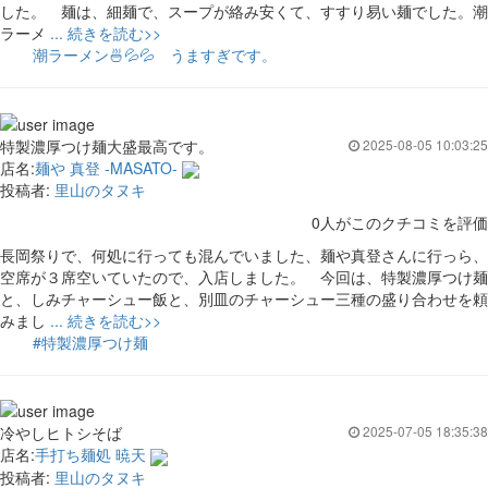
した。 麺は、細麺で、スープが絡み安くて、すすり易い麺でした。潮
ラーメ
... 続きを読む>>
潮ラーメン🍜💦💦
うますぎです。
特製濃厚つけ麺大盛最高です。
2025-08-05 10:03:25
店名:
麺や 真登 -MASATO-
投稿者:
里山のタヌキ
0人がこのクチコミを評価
長岡祭りで、何処に行っても混んでいました、麺や真登さんに行っら、
空席が３席空いていたので、入店しました。 今回は、特製濃厚つけ麺
と、しみチャーシュー飯と、別皿のチャーシュー三種の盛り合わせを頼
みまし
... 続きを読む>>
#特製濃厚つけ麺
冷やしヒトシそば
2025-07-05 18:35:38
店名:
手打ち麺処 暁天
投稿者:
里山のタヌキ