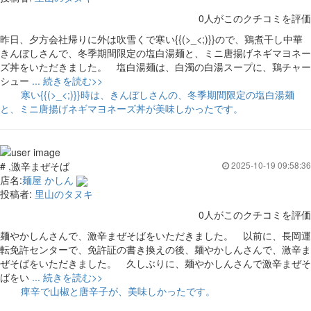
0人がこのクチコミを評価
昨日、夕方会社帰りに外は吹雪くで寒い{{(>_<;)}}ので、鶏煮干し中華
きんぼしさんで、冬季期間限定の塩白湯麺と、ミニ唐揚げネギマヨネー
ズ丼をいただきました。 塩白湯麺は、白濁の白湯スープに、鶏チャー
シュー
... 続きを読む>>
寒い{{(>_<;)}}時は、きんぼしさんの、冬季期間限定の塩白湯麺
と、ミニ唐揚げネギマヨネーズ丼が美味しかったです。
# ,激辛まぜそば
2025-10-19 09:58:36
店名:
麺屋 かしん
投稿者:
里山のタヌキ
0人がこのクチコミを評価
麺やかしんさんで、激辛まぜそばをいただきました。 以前に、長岡運
転免許センターで、免許証の書き換えの後、麺やかしんさんで、激辛ま
ぜそばをいただきました。 久しぶりに、麺やかしんさんで激辛まぜそ
ばをい
... 続きを読む>>
痺辛で山椒と唐辛子が、美味しかったです。