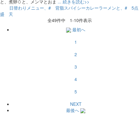
と、煮卵🥚と、メンマとおま
... 続きを読む>>
日替わりメニュー、#
背脂スバイシーカレーラーメンと、#
5点
盛
天
全
49
件中
1
-
10
件表示
最初へ
1
2
3
4
5
NEXT
最後へ