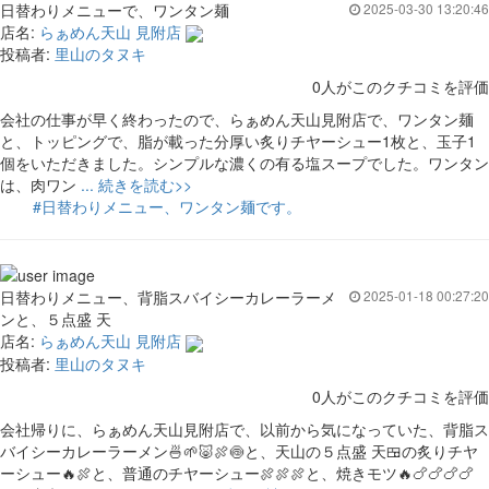
日替わりメニューで、ワンタン麺
2025-03-30 13:20:46
店名:
らぁめん天山 見附店
投稿者:
里山のタヌキ
0人がこのクチコミを評価
会社の仕事が早く終わったので、らぁめん天山見附店で、ワンタン麺
と、トッピングで、脂が載った分厚い炙りチヤーシュー1枚と、玉子1
個をいただきました。シンプルな濃くの有る塩スープでした。ワンタン
は、肉ワン
... 続きを読む>>
#日替わりメニュー、ワンタン麺です。
日替わりメニュー、背脂スバイシーカレーラーメ
2025-01-18 00:27:20
ンと、５点盛 天
店名:
らぁめん天山 見附店
投稿者:
里山のタヌキ
0人がこのクチコミを評価
会社帰りに、らぁめん天山見附店で、以前から気になっていた、背脂ス
バイシーカレーラーメン🍜🌱🐷🍖🍥と、天山の５点盛 天🍱の炙りチヤ
ーシュー🔥🍖と、普通のチヤーシュー🍖🍖🍖と、焼きモツ🔥🍗🍗🍗🍗