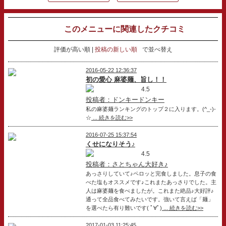
このメニューに関連したクチコミ
評価が高い順
投稿の新しい順
で並べ替え
2016-05-22 12:36:37
初の愛心 麻婆麺、旨し！！
4.5
投稿者：ドンキードンキー
私の麻婆麺ランキングのトップ２に入ります。(^_-)-
☆
... 続きを読む>>
2016-07-25 15:37:54
くせになりそう♪
4.5
投稿者：さとちゃん大好き♪
あっさりしていて♪ペロッと完食しました。息子の食
べた塩もオススメです♪これまたあっさりでした。主
人は麻婆麺を食べましたが。これまた絶品♪大好評♪
通って全品食べてみたいです。強いて言えば「麺」
を選べたら有り難いです( ﾟ∀ﾟ)
... 続きを読む>>
2017-01-03 11:25:45