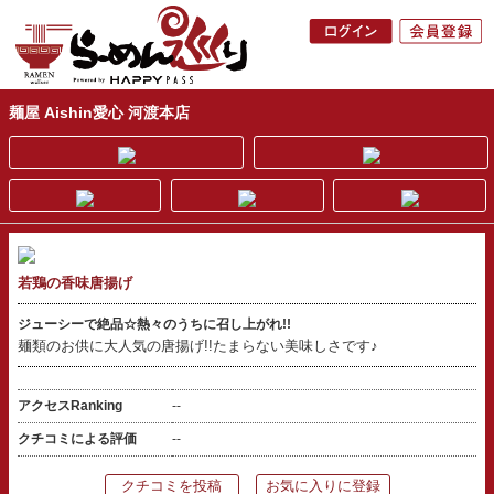
麺屋 Aishin愛心 河渡本店
若鶏の香味唐揚げ
ジューシーで絶品☆熱々のうちに召し上がれ!!
麺類のお供に大人気の唐揚げ!!たまらない美味しさです♪
アクセスRanking
--
クチコミによる評価
--
クチコミを投稿
お気に入りに登録