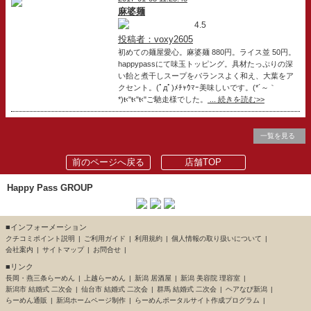
麻婆麺
4.5
投稿者：voxy2605
初めての麺屋愛心。麻婆麺 880円。ライス並 50円。
happypassにて味玉トッピング。具材たっぷりの深
い飴と煮干しスープをバランスよく和え、大葉をア
クセント。(ﾟдﾟ)ﾒﾁｬｳﾏｰ美味しいです。(*´～｀
*)ŧ‹"ŧ‹"ŧ‹"ご馳走様でした。
... 続きを読む>>
一覧を見る
前のページへ戻る
店舗TOP
Happy Pass GROUP
■インフォーメーション
クチコミポイント説明
ご利用ガイド
利用規約
個人情報の取り扱いについて
会社案内
サイトマップ
お問合せ
■リンク
長岡・燕三条らーめん
上越らーめん
新潟 居酒屋
新潟 美容院 理容室
新潟市 結婚式 二次会
仙台市 結婚式 二次会
群馬 結婚式 二次会
ヘアなび新潟
らーめん通販
新潟ホームページ制作
らーめんポータルサイト作成プログラム