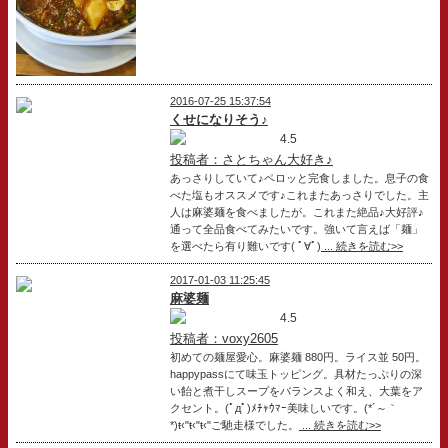
2016-07-25 15:37:54
くせになりそう♪
4.5
投稿者：さとちゃん大好き♪
あっさりしていて♪ペロッと完食しました。息子の食
べた塩もオススメです♪これまたあっさりでした。主
人は麻婆麺を食べましたが。これまた絶品♪大好評♪
通って全品食べてみたいです。強いて言えば「麺」
を選べたら有り難いです( ﾟ∀ﾟ)
... 続きを読む>>
2017-01-03 11:25:45
麻婆麺
4.5
投稿者：voxy2605
初めての麺屋愛心。麻婆麺 880円。ライス並 50円。
happypassにて味玉トッピング。具材たっぷりの深
い飴と煮干しスープをバランスよく和え、大葉をア
クセント。(ﾟдﾟ)ﾒﾁｬｳﾏｰ美味しいです。(*´～｀
*)ŧ‹"ŧ‹"ŧ‹"ご馳走様でした。
... 続きを読む>>