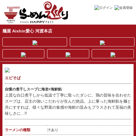
麺屋 Aishin愛心 河渡本店
エビそば
自慢の煮干しスープに海老×海鮮餡
上質な白口煮干しから低温で丁寧に取ったダシに、鶏の旨味を合わせた
スープは、店主の強いこだわりが生んだ絶品。上に乗った海鮮餡を麺と
共にすすれば、様々な野菜の食感や海鮮の旨みもプラスされて至福の美
味しさに…!!
ラーメンの種類
汁あり