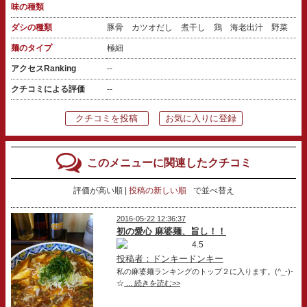
味の種類
ダシの種類
豚骨 カツオだし 煮干し 鶏 海老出汁 野菜
麺のタイプ
極細
アクセスRanking
--
クチコミによる評価
--
クチコミを投稿
お気に入りに登録
このメニューに関連したクチコミ
評価が高い順
投稿の新しい順
で並べ替え
2016-05-22 12:36:37
初の愛心 麻婆麺、旨し！！
4.5
投稿者：ドンキードンキー
私の麻婆麺ランキングのトップ２に入ります。(^_-)-
☆
... 続きを読む>>