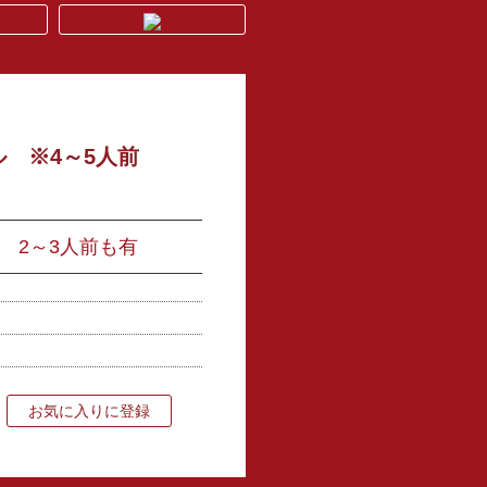
ル ※4～5人前
! 2～3人前も有
お気に入りに登録