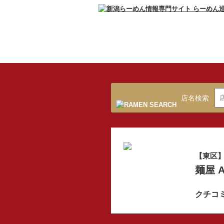
店名検索
【東区
麺屋 
クチコ