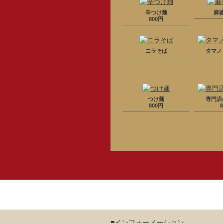
辛つけ麺
麻
800円
ニラそば
タマノ
つけ麺
専門店
800円
■インフォーメーション