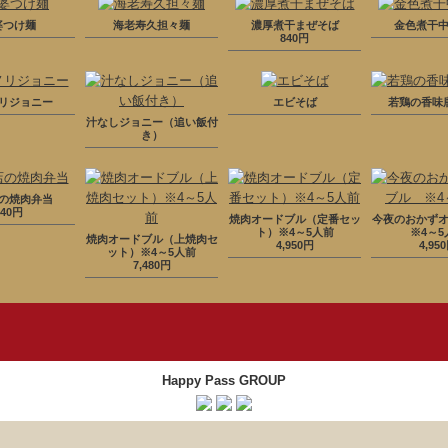
婆つけ麺
海老寿久担々麺
濃厚煮干まぜそば
金色煮干
840円
リジョニー
エビそば
若鶏の香
汁なしジョニー（追い飯付
き）
の焼肉弁当
840円
焼肉オードブル（定番セッ
今夜のおかず
ト）※4～5人前
※4～5
焼肉オードブル（上焼肉セ
4,950円
4,95
ット）※4～5人前
7,480円
Happy Pass GROUP