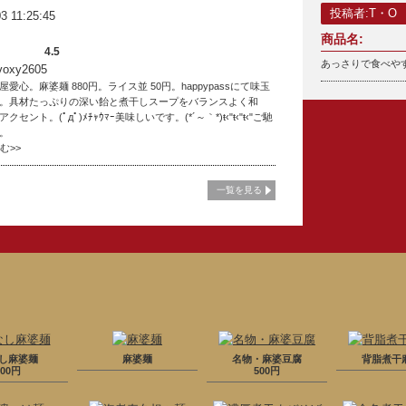
投稿者:T・O
3 11:25:45
商品名:
4.5
あっさりで食べや
xy2605
愛心。麻婆麺 880円。ライス並 50円。happypassにて味玉
。具材たっぷりの深い飴と煮干しスープをバランスよく和
セント。(ﾟдﾟ)ﾒﾁｬｳﾏｰ美味しいです。(*´～｀*)ŧ‹"ŧ‹"ŧ‹"ご馳
。
読む>>
一覧を見る
し麻婆麺
麻婆麺
名物・麻婆豆腐
背脂煮干
800円
500円