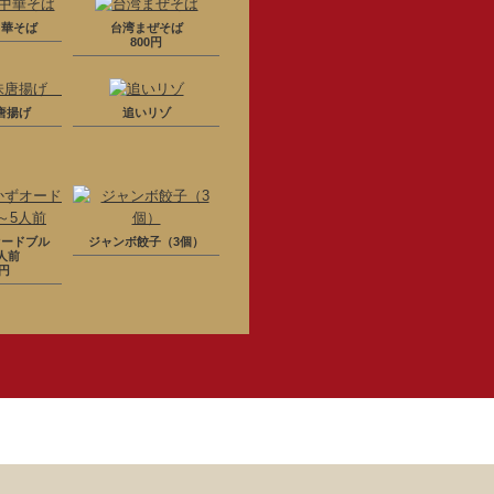
中華そば
台湾まぜそば
800円
味唐揚げ
追いリゾ
オードブル
ジャンボ餃子（3個）
人前
0円