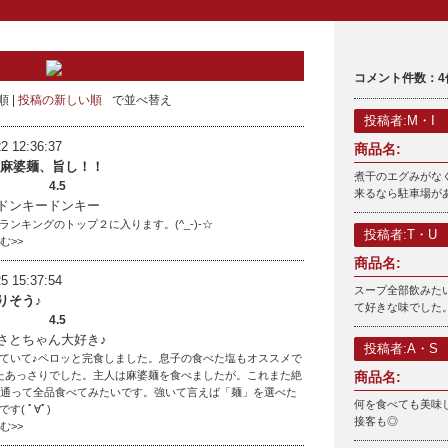
コメント件数：4
順
投稿の新しい順
で並べ替え
投稿者:M・I
2 12:36:37
商品名:
 麻婆麺、旨し！！
煮干のエグみがな
4.5
来るなら駐車場が
ドンキードンキー
ランキングのトップ２に入ります。(^_-)-☆
投稿者:T・U
読む>>
商品名:
5 15:37:54
スープ全部飲みた
りそう♪
て好きな味でした
4.5
さとちゃん大好き♪
投稿者:A・S
ていて♪ペロッと完食しました。息子の食べた塩もオススメで
たあっさりでした。主人は麻婆麺を食べましたが。これまた絶
商品名:
♪通って全品食べてみたいです。強いて言えば「麺」を選べた
何を食べても美味し
す( ﾟ∀ﾟ)
接客も◎
読む>>