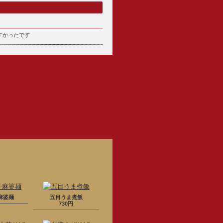
すかったです
麻婆麺
五目うま煮飯
730円