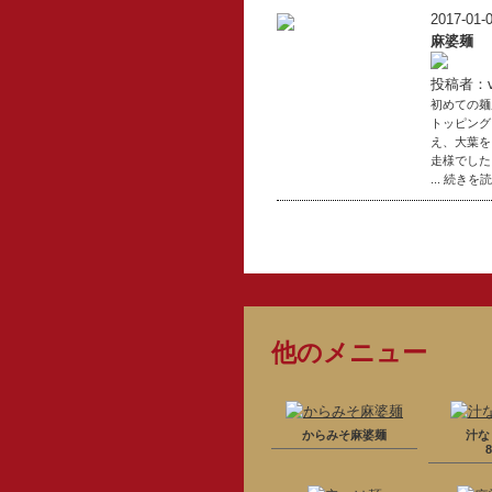
2017-01-0
麻婆麺
投稿者：vo
初めての麺屋
トッピング
え、大葉をアク
走様でした
... 続きを
他のメニュー
からみそ麻婆麺
汁な