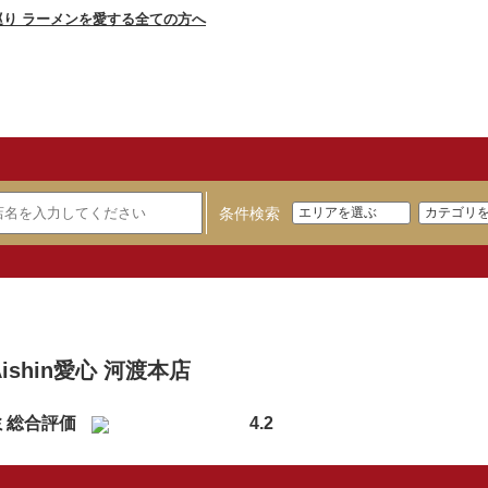
条件検索
】
Aishin愛心 河渡本店
ミ総合評価
4.2