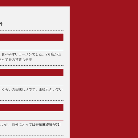
件
く食べやすいラーメンでした。2号店が出
あって昼の営業も是非
いくらいの美味しさです。山椒もきいてい
。
いが、自分にとっては香辣麻婆麺が?1!!