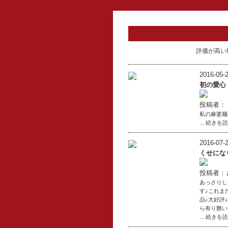
評価が高い
2016-05-2
初の愛心
投稿者：
私の麻婆麺
... 続きを
2016-07-2
くせにな
投稿者：
あっさりし
す♪これま
品♪大好評
ら有り難いで
... 続きを