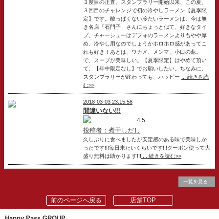
３度目の正直。スタンプラリー開始以来、この夏、
３回目のチャレンジで初の冷やしラーメン【夏季限
定】です。酸っぱくない冷たいラーメンは、今は無
き名店「石門子」さんにちょっと似て、好きなタイ
プ。チャーシューはデフォのラーメンよりもやや厚
め、冷やし用なのでしょうかホロホロ感があってこ
れも好き！あとは、ワカメ、メンマ、小口の葱。
で、スープが美味しい。【夏季限定】はやめて頂い
て、【年中限定なし】でお願いしたい。ちなみに、
スタンプラリーが終わっても、ハッピー
... 続きを読
む>>
2018-03-03 23:15:56
間違いない!!!
4.5
投稿者：煮干しだし
久しぶりに食べましたが安定感のある味で美味しか
ったです!!!毎日来たいくらいです!!!クーポン使って大
盛り無料は助かります!!!
... 続きを読む>>
一覧を見る
前のページへ戻る
店舗TOP
Happy Pass GROUP