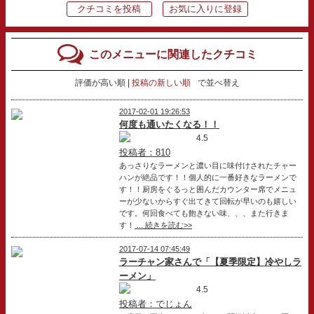
クチコミを投稿
お気に入りに登録
このメニューに関連したクチコミ
評価が高い順
投稿の新しい順
で並べ替え
2017-02-01 19:26:53
何度も通いたくなる！！
4.5
投稿者：810
あっさりなラーメンと濃い目に味付けされたチャー
ハンが絶品です！！個人的に一番好きなラーメンで
す！！厨房をぐるっと囲んだカウンター席でメニュ
ーが少ないからすぐ出てきて回転が早いのも嬉しい
です。何回食べても飽きない味、、、また行きま
す！
... 続きを読む>>
2017-07-14 07:45:49
ラーチャン家さんで「【夏季限定】冷やしラ
ーメン」
4.5
投稿者：でじょん