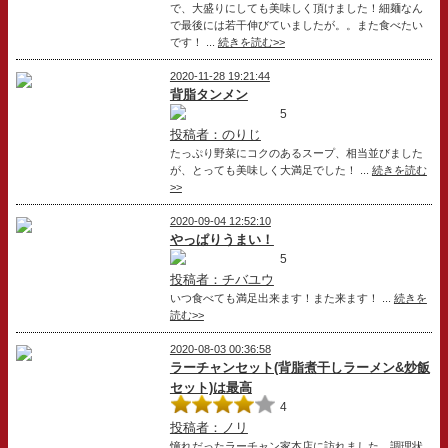
で、大盛りにしても美味しく頂けました！細麺なん
で最後には若干伸びていましたが。。また食べたい
です！ ...
続きを読む>>
2020-11-28 19:21:44
背脂タンメン
5
投稿者：のりじ
たっぷり野菜にコクのあるスープ、相当並びました
が、とっても美味しく大満足でした！ ...
続きを読む
>>
2020-09-04 12:52:10
やっぱりうまい！
5
投稿者：チバユウ
いつ食べても満足出来ます！また来ます！ ...
続きを
読む>>
2020-08-03 00:36:58
ラーチャンセット(背脂煮干しラーメン&炒飯
セット)は最高
4
投稿者：ノリ
憧れだったラーチャン家本店に訪れました。調理状