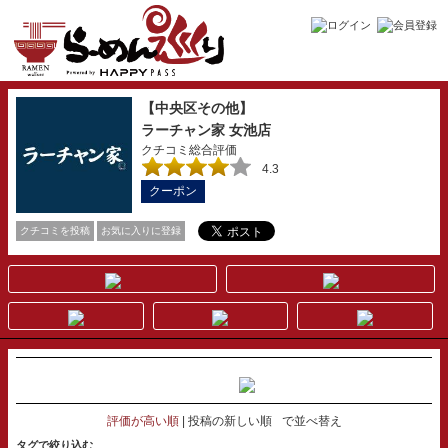
【中央区その他】
ラーチャン家 女池店
クチコミ総合評価
4.3
クーポン
クチコミを投稿
お気に入りに登録
評価が高い順
投稿の新しい順
で並べ替え
タグで絞り込む