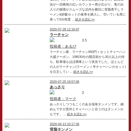
況が一目瞭然の広いカウンター席が広がり、客の出
入りの循環がスムーズな店内を横目に背脂煮干しラ
ーメン&炒飯セットの食券を購入し、空いている席に
座って6分程度 ...
続きを読む>>
2020-07-28 12:16:07
ラーチャン
3.5
投稿者：あるび
ラーチャン家、ラーチャン850円＋セットチャーハン
大盛クーポン。10時30分の開店前から30人以上の待
ち、駐車場もほぼ満車という状況でした。ほとんど
の人がラーチャン(ラーメン＋半チャーハンのセット)
を注文してい ...
続きを読む>>
2020-07-25 19:57:06
あっさり
3
投稿者：マーク
あっさりしつつもこくのある塩味タンメンです。細
めんですが意外とチャーハンと合うのはタンメンか
もです。 ...
続きを読む>>
2020-04-13 10:17:36
背脂タンメン