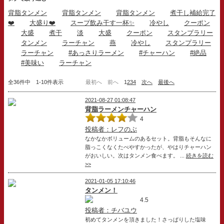
背脂タンメン
背脂タンメン
背脂タンメン
煮干し補給完了
❤️
大盛り❤️
スープ飲み干す一杯✨
冷やし
クーポン
大盛
煮干
淡
大盛
クーポン
スタンプラリー
タンメン
ラーチャン
燕
冷やし
スタンプラリー
ラーチャン
#あっさりラーメン
#チャーハン
#絶品
#美味い
ラーチャン
全36件中 1-10件表示
最初へ
前へ
1
2
3
4
次へ
最後へ
2021-08-27 01:08:47
背脂ラーメンチャーハン
4
投稿者：レフのぶ
なかなかボリュームのあるセット。背脂もそんなに
脂っこくなくたべやすかったが、やはりチャーハン
がおいしい。次はタンメン食べます。 ...
続きを読む
>>
2021-01-05 17:10:46
タンメン！
4.5
投稿者：チバユウ
初めてタンメンを頂きました！さっぱりした塩味