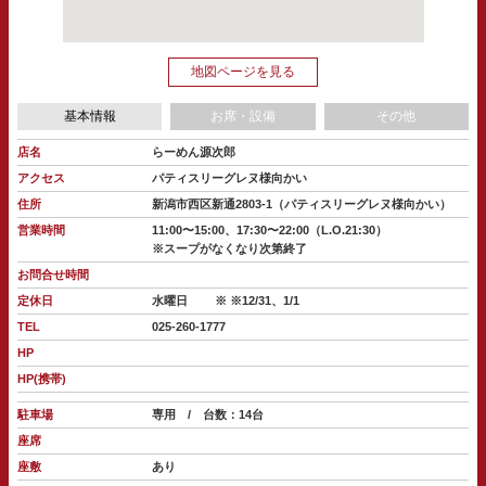
地図ページを見る
基本情報
お席・設備
その他
店名
らーめん源次郎
アクセス
パティスリーグレヌ様向かい
住所
新潟市西区新通2803-1（パティスリーグレヌ様向かい）
営業時間
11:00〜15:00、17:30〜22:00（L.O.21:30）
※スープがなくなり次第終了
お問合せ時間
定休日
水曜日
※ ※12/31、1/1
TEL
025-260-1777
HP
HP(携帯)
駐車場
専用 / 台数：14台
座席
座敷
あり