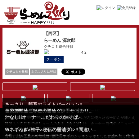
【西区】
らーめん 源次郎
クチコミ総合評価
4.2
クーポン
クチコミを投稿
お気に入りに登録
あっさり二郎系のライトバージョン!!
伝統の醤油ダレを煮詰めた自慢の1杯!!
自家製辣油に秘伝の醤油ダレ！たっぷり...
細めん使用で女性もスッと食べられる動物系スープの1杯 ...
汁なし!!オーナーこだわりの油そば♪
若干スープが黒いのは風味を出すためにじっくり煮詰めた証拠です。
実家が農家ということもあり新鮮な野菜をふんだんに使ったらーめんが味わえ
るのもお店のセー...
味はあっさり系でボリュームのある【油そば】は、オーナー自信のメニュー!!
らーめんに岩のりと味玉をプラス！
Wネギねぎ×柚子×秘伝の醤油ダレ!!間違い...
...
お得においしさ＆ボリュームUP！
背脂と刻み玉葱の相性抜群!!更に長ネギのシャキシャキとした食感を加え!岩海