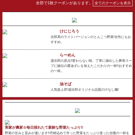
全部で1枚クーポンがあります。
全てのクーポンを表示
けにじろう
次郎系のライトバージョンのとんこつ野菜!女性にもお
すすめ。
らーめん
源次郎の原点!!変わらない味、丁寧に抽出した豚骨スー
プに秘伝の醤油ダレを加えたこだわりの一杯!!おすすめ
の一杯。
油そば
人気急上昇!源次郎オリジナル話題の汁なし麺!
実家が農家☆毎日採れたて新鮮な野菜たっぷり!!
野菜の甘みと旨みが違います!!丹精込めて作った野菜をたっぷり使った自慢の一杯を