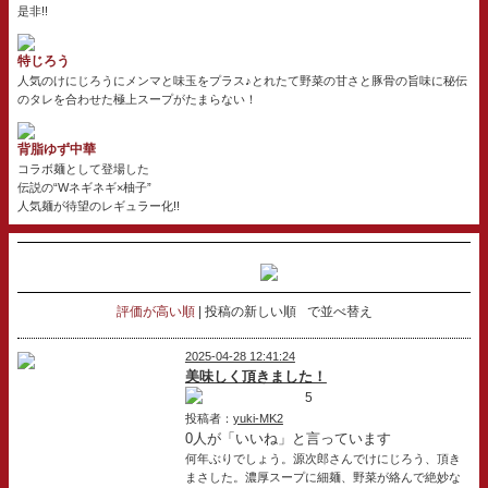
是非!!
特じろう
人気のけにじろうにメンマと味玉をプラス♪とれたて野菜の甘さと豚骨の旨味に秘伝
のタレを合わせた極上スープがたまらない！
背脂ゆず中華
コラボ麺として登場した
伝説の“Wネギネギ×柚子”
人気麺が待望のレギュラー化!!
評価が高い順
投稿の新しい順
で並べ替え
2025-04-28 12:41:24
美味しく頂きました！
5
投稿者：
yuki-MK2
0人が「いいね」と言っています
何年ぶりでしょう。源次郎さんでけにじろう、頂き
まさした。濃厚スープに細麺、野菜が絡んで絶妙な