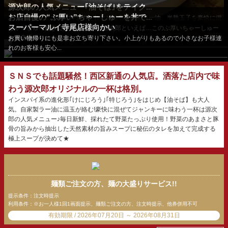
源次郎の人気メニュー｢油そば｣をテイク...
お店自慢の“ぶ厚い”ちゃーしゅーを丼で...
もっちりとした太麺に特製のたれとピリ辛自家製ラー油、半熟玉子を豪快に混
スーパーマルイ寺尾店様向かい
ぜて食べれば最高...
ちゃーしゅー好きにはたまらない!!源次郎といえば…このぶ厚いちゃーしゅー
★★自慢のちゅーしゅ...
お買い物帰りにも是非お立ち寄り下さい。小上がりもあるので小さなお子様連
れのお客様も安心...
ＳＮＳでも話題騒然！西区新通の人気店。洒落た店内で味
わう源次郎オリジナルの一杯は格別。
インスパイ系の進化形｢けにじろう｣｢特じろう｣をはじめ【油そば】も大人
気。自家製ラー油に温玉が絡む!豪快に混ぜてジャンキーに味わう一杯は源次
郎の人気メニュー♪毎日新鮮、採れたて野菜たっぷり使用！野菜のあまさと豚
骨の旨みから抽出した天然素材の旨みスープに秘伝のタレを加えて完成する
極上スープが決めて★
麺類ご注文の方、麺の大盛りサービス!!
提示条件：注文時提示
利用条件：※お一人様1回1画面提示、麺類ご注文の方、注文時提示、他券併用不可
有効期限 / 2026年07月20日 ～ 2026年08月31日