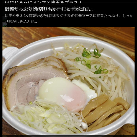
けにじろうにメンマと味玉をプラス！
苔、ちゃーしゅー...
こってりが苦手な方におすすめ♪待望のあ...
野菜たっぷり!角切りちゃーしゅーがゴロ...
新鮮野菜どっさりで人気のけにじろうがさらに豪華に♪
魚豚のWスープに昆布ダシが効いた中華そばもおすすめです。
店主イチオシ♪特製やきそば!!オリジナルの甘辛ソースに野菜たっぷり、しっか
り味がしみ込んだ...