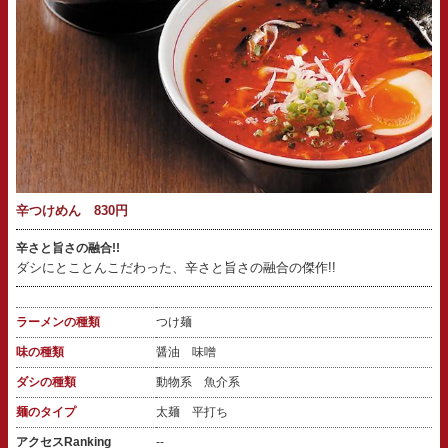
辛つけめん 830円
辛さと旨さの融合!!
ダシにとことんこだわった、辛さと旨さの融合の傑作!!
ラーメンの種類
つけ麺
味の種類
醤油 味噌
ダシの種類
動物系 魚介系
麺のタイプ
太麺 平打ち
アクセスRanking
--