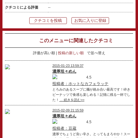
クチコミによる評価
--
クチコミを投稿
お気に入りに登録
このメニューに関連したクチコミ
評価が高い順
投稿の新しい順
で並べ替え
2015-01-23 13:59:37
濃厚坦々めん
4.5
投稿者：ホットなカフェラッテ
とろみのあるスープに麺が絡み合い最高です！砕き
ピーナッツで食感も楽しめる！記憶に残る一杯でし
た！
... 続きを読む>>
2015-02-09 21:15:59
濃厚坦々めん
4.5
投稿者：豆蔵
濃厚でちょうど良い辛さ。とってもまろやか！スー