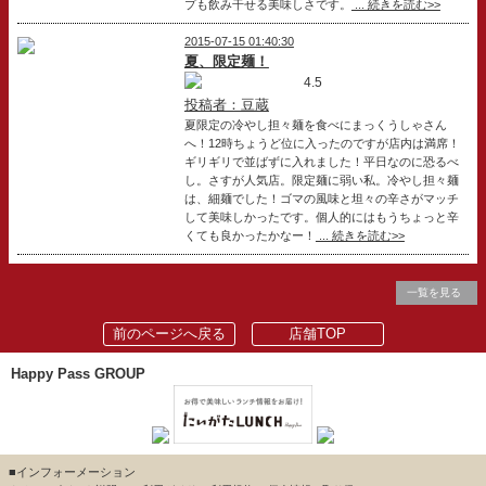
プも飲み干せる美味しさです。
... 続きを読む>>
2015-07-15 01:40:30
夏、限定麺！
4.5
投稿者：豆蔵
夏限定の冷やし担々麺を食べにまっくうしゃさん
へ！12時ちょうど位に入ったのですが店内は満席！
ギリギリで並ばずに入れました！平日なのに恐るべ
し。さすが人気店。限定麺に弱い私。冷やし担々麺
は、細麺でした！ゴマの風味と坦々の辛さがマッチ
して美味しかったです。個人的にはもうちょっと辛
くても良かったかなー！
... 続きを読む>>
一覧を見る
前のページへ戻る
店舗TOP
Happy Pass GROUP
■インフォーメーション