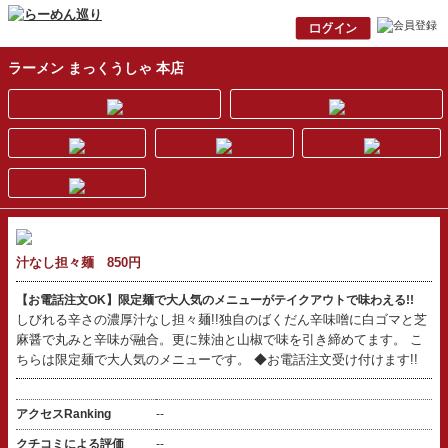
ラーメン まっくうしゃ 本店
汁なし担々麺 850円
【お電話注文OK】限定麺で大人気のメニューがテイクアウトで味わえる!!
しびれる辛さの濃厚汁なし担々麺!!独自のばくだん辛味噌に白ゴマと芝
麻醤で丸みと辛味が融合。更に辣油と山椒で味を引き締めてます。 こ
ちらは限定麺で大人気のメニューです。 ◆お電話注文受け付けます!!
アクセスRanking
--
クチコミによる評価
--