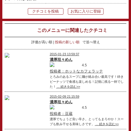
クチコミを投稿
お気に入りに登録
このメニューに関連したクチコミ
評価が高い順
投稿の新しい順
で並べ替え
2015-01-23 13:59:37
濃厚坦々めん
4.5
投稿者：ホットなカフェラッテ
とろみのあるスープに麺が絡み合い最高です！砕き
ピーナッツで食感も楽しめる！記憶に残る一杯でし
た！
... 続きを読む>>
2015-02-09 21:15:59
濃厚坦々めん
4.5
投稿者：豆蔵
濃厚でちょうど良い辛さ。とってもまろやか！スー
プも飲み干せる美味しさです。
... 続きを読む>>