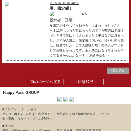
2015-07-15 01:40:30
夏、限定麺！
4.5
投稿者：豆蔵
夏限定の冷やし担々麺を食べにまっくうしゃさん
へ！12時ちょうど位に入ったのですが店内は満席！
ギリギリで並ばずに入れました！平日なのに恐るべ
し。さすが人気店。限定麺に弱い私。冷やし担々麺
は、細麺でした！ゴマの風味と坦々の辛さがマッチ
して美味しかったです。個人的にはもうちょっと辛
くても良かったかなー！
... 続きを読む>>
一覧を見る
前のページへ戻る
店舗TOP
Happy Pass GROUP
■インフォーメーション
クチコミポイント説明
ご利用ガイド
利用規約
個人情報の取り扱いについて
会社案内
サイトマップ
お問合せ
■リンク
長岡・燕三条らーめん
上越らーめん
新潟 居酒屋
新潟 美容院 理容室