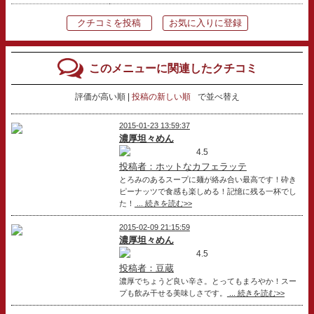
クチコミを投稿
お気に入りに登録
このメニューに関連したクチコミ
評価が高い順
投稿の新しい順
で並べ替え
2015-01-23 13:59:37
濃厚坦々めん
4.5
投稿者：ホットなカフェラッテ
とろみのあるスープに麺が絡み合い最高です！砕き
ピーナッツで食感も楽しめる！記憶に残る一杯でし
た！
... 続きを読む>>
2015-02-09 21:15:59
濃厚坦々めん
4.5
投稿者：豆蔵
濃厚でちょうど良い辛さ。とってもまろやか！スー
プも飲み干せる美味しさです。
... 続きを読む>>