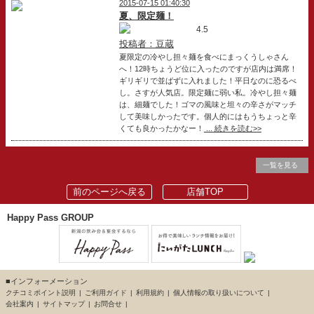
2015-07-15 01:40:30
夏、限定麺！
4.5
投稿者：豆蔵
夏限定の冷やし担々麺を食べにまっくうしゃさん
へ！12時ちょうど位に入ったのですが店内は満席！
ギリギリで並ばずに入れました！平日なのに恐るべ
し。さすが人気店。限定麺に弱い私。冷やし担々麺
は、細麺でした！ゴマの風味と坦々の辛さがマッチ
して美味しかったです。個人的にはもうちょっと辛
くても良かったかなー！
... 続きを読む>>
一覧を見る
前のページへ戻る
店舗TOP
Happy Pass GROUP
■インフォーメーション
クチコミポイント説明
ご利用ガイド
利用規約
個人情報の取り扱いについて
会社案内
サイトマップ
お問合せ