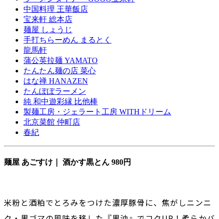
中国料理 王華飯店
宝来軒 総本店
麺屋 しょうじ
手打ちらーめん まるとく
龍馬軒
蒲公英拉麺 YAMATO
たんたん麺の店 菜心
はな禅 HANAZEN
たんぽぽラーメン
純 和中遊彩縁 比他棒
製麺工房・ジェラート工房 WITHドリーム
北京菜館 仲町店
春紀
麺屋 あごすけ｜ 酒かす黒とん 980円
米粉と酒粕でとろみをつけた濃厚豚骨に、焦がしニンニ
ク・黒ゴマの風味を移した『黒油』でコクUP！柔らかバ