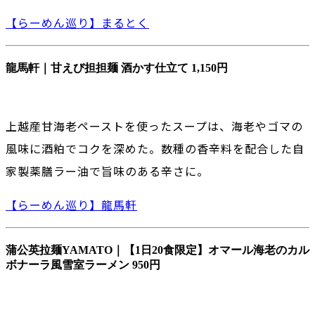
【らーめん巡り】まるとく
龍馬軒｜甘えび担担麺 酒かす仕立て 1,150円
上越産甘海老ペーストを使ったスープは、海老やゴマの
風味に酒粕でコクを深めた。数種の香辛料を配合した自
家製薬膳ラー油で旨味のある辛さに。
【らーめん巡り】龍馬軒
蒲公英拉麺YAMATO｜【1日20食限定】オマール海老のカル
ボナーラ風雪室ラーメン 950円