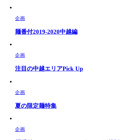
企画
麺番付2019-2020中越編
企画
注目の中越エリアPick Up
企画
夏の限定麺特集
企画