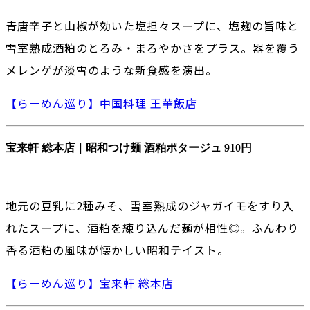
青唐辛子と山椒が効いた塩担々スープに、塩麹の旨味と
雪室熟成酒粕のとろみ・まろやかさをプラス。器を覆う
メレンゲが淡雪のような新食感を演出。
【らーめん巡り】中国料理 王華飯店
宝来軒 総本店｜昭和つけ麺 酒粕ポタージュ 910円
地元の豆乳に2種みそ、雪室熟成のジャガイモをすり入
れたスープに、酒粕を練り込んだ麺が相性◎。ふんわり
香る酒粕の風味が懐かしい昭和テイスト。
【らーめん巡り】宝来軒 総本店