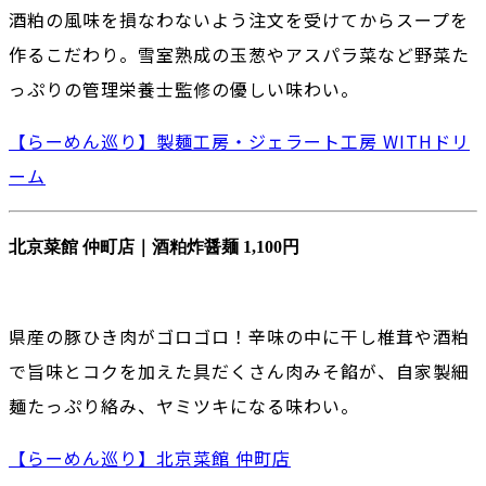
酒粕の風味を損なわないよう注文を受けてからスープを
作るこだわり。雪室熟成の玉葱やアスパラ菜など野菜た
っぷりの管理栄養士監修の優しい味わい。
【らーめん巡り】製麺工房・ジェラート工房 WITHドリ
ーム
北京菜館 仲町店｜酒粕炸醤麺 1,100円
県産の豚ひき肉がゴロゴロ！辛味の中に干し椎茸や酒粕
で旨味とコクを加えた具だくさん肉みそ餡が、自家製細
麺たっぷり絡み、ヤミツキになる味わい。
【らーめん巡り】北京菜館 仲町店