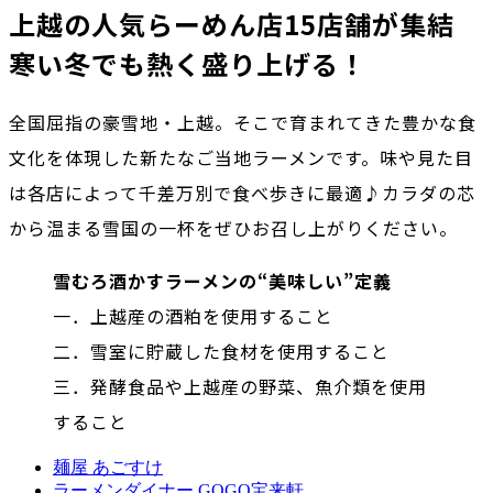
上越の人気らーめん店15店舗が集結
寒い冬でも熱く盛り上げる！
全国屈指の豪雪地・上越。そこで育まれてきた豊かな食
文化を体現した新たなご当地ラーメンです。味や見た目
は各店によって千差万別で食べ歩きに最適♪カラダの芯
から温まる雪国の一杯をぜひお召し上がりください。
雪むろ酒かすラーメンの“美味しい”定義
一．上越産の酒粕を使用すること
二．雪室に貯蔵した食材を使用すること
三．発酵食品や上越産の野菜、魚介類を使用
すること
麺屋 あごすけ
ラーメンダイナー GOGO宝来軒