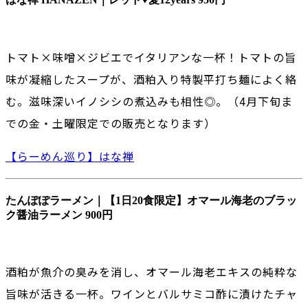
トマト×味噌×ジビエでイタリアンな一杯！トマトの旨
味が凝縮したスープが、酒粕入り特製平打ち麺によく絡
む。滋味深いイノシシの煮込みも相性◎。（4月下旬ま
での金・土曜限定での販売となります）
【らーめん巡り】はな禅
たんぽぽラーメン｜【1日20食限定】オマール海老のブラッ
ク醤油ラーメン 900円
酒粕が魚介の臭みを消し、オマール海老エキスの純粋な
旨味が活きる一杯。ワインとバルサミコ酢に漬けたチャ