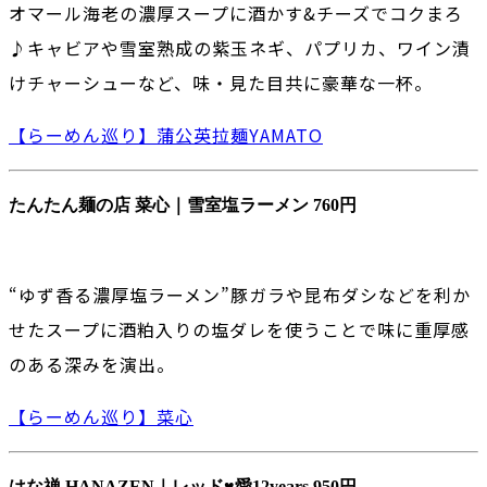
オマール海老の濃厚スープに酒かす&チーズでコクまろ
♪キャビアや雪室熟成の紫玉ネギ、パプリカ、ワイン漬
けチャーシューなど、味・見た目共に豪華な一杯。
【らーめん巡り】蒲公英拉麺YAMATO
たんたん麺の店 菜心｜雪室塩ラーメン 760円
“ゆず香る濃厚塩ラーメン”豚ガラや昆布ダシなどを利か
せたスープに酒粕入りの塩ダレを使うことで味に重厚感
のある深みを演出。
【らーめん巡り】菜心
はな禅 HANAZEN｜レッド♥愛12years 950円