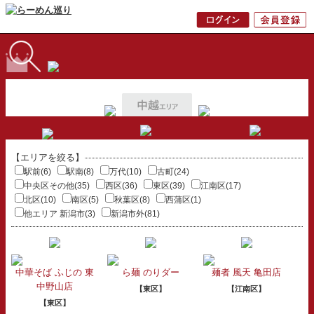
【エリアを絞る】
駅前(6)
駅南(8)
万代(10)
古町(24)
中央区その他(35)
西区(36)
東区(39)
江南区(17)
北区(10)
南区(5)
秋葉区(8)
西蒲区(1)
他エリア 新潟市(3)
新潟市外(81)
中華そば ふじの 東
ら麺 のりダー
麺者 風天 亀田店
中野山店
【東区】
【江南区】
【東区】