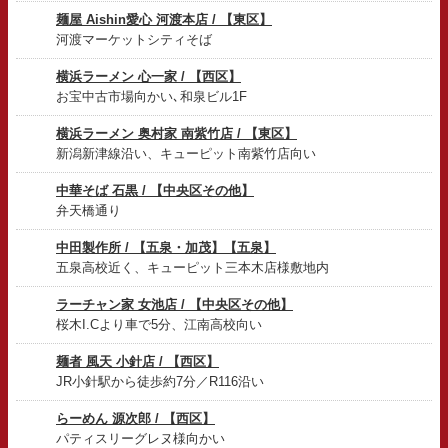
麺屋 Aishin愛心 河渡本店 / 【東区】
河渡マーケットシティそば
横浜ラーメン 心一家 / 【西区】
お宝中古市場向かい､和泉ビル1F
横浜ラーメン 奥村家 南紫竹店 / 【東区】
新潟新津線沿い、キューピット南紫竹店向い
中華そば 石黒 / 【中央区その他】
弁天橋通り
中田製作所 / 【五泉・加茂】【五泉】
五泉高校近く、キューピット三本木店様敷地内
ラーチャン家 女池店 / 【中央区その他】
桜木I.Cより車で5分、江南高校向い
麺者 風天 小針店 / 【西区】
JR小針駅から徒歩約7分／R116沿い
らーめん 源次郎 / 【西区】
パティスリーグレヌ様向かい