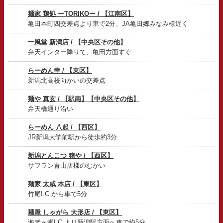
麺家 鶏処 ーTORIKOー / 【江南区】
亀田本町四交差点より車で2分、JA亀田郷みなみ様近く
一風堂 新潟店 / 【中央区その他】
弁天インター降りて、亀田方面すぐ
らーめん幸 / 【東区】
新潟北高校向かいの交差点
麺や 真玄 / 【駅南】【中央区その他】
弁天橋通り沿い
らーめん 八起 / 【西区】
JR新潟大学前駅から徒歩約3分
新潟とんこつ 猪や / 【西区】
サフラン青山店様のむかい
麺家 太威 本店 / 【東区】
竹尾I.C.から車で5分
麺屋 しゃがら 大形店 / 【東区】
海老ヶ瀬I.C.より新潟駅方面へ車で約5分